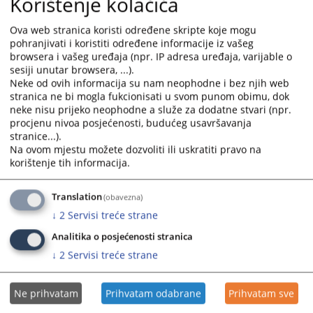
Korištenje kolačića
Ova web stranica koristi određene skripte koje mogu
pohranjivati i koristiti određene informacije iz vašeg
browsera i vašeg uređaja (npr. IP adresa uređaja, varijable o
sesiji unutar browsera, ...).
Neke od ovih informacija su nam neophodne i bez njih web
stranica ne bi mogla fukcionisati u svom punom obimu, dok
neke nisu prijeko neophodne a služe za dodatne stvari (npr.
procjenu nivoa posjećenosti, budućeg usavršavanja
stranice...).
Na ovom mjestu možete dozvoliti ili uskratiti pravo na
korištenje tih informacija.
Translation
(obavezna)
↓
2
Servisi treće strane
Analitika o posjećenosti stranica
↓
2
Servisi treće strane
Ne prihvatam
Prihvatam odabrane
Prihvatam sve