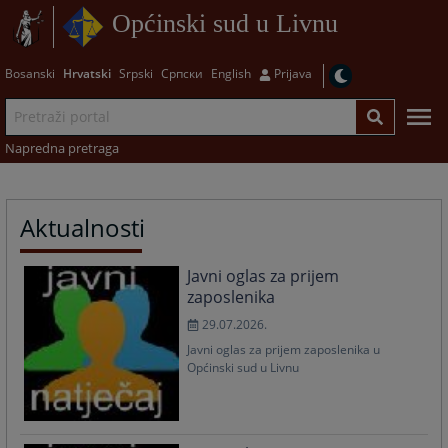
Općinski sud u Livnu
Bosanski
Hrvatski
Srpski
Српски
English
Prijava
Napredna pretraga
Aktualnosti
Javni oglas za prijem
zaposlenika
29.07.2026.
Javni oglas za prijem zaposlenika u
Općinski sud u Livnu