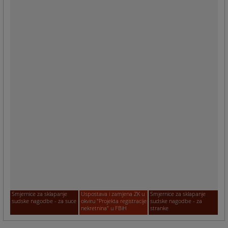
Smjernice za sklapanje
Uspostava i zamjena ZK u
Smjernice za sklapanje
sudske nagodbe - za suce
okviru "Projekta registracije
sudske nagodbe - za
nekretnina" u FBiH
stranke