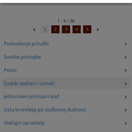
1 - 6 / 26
1
2
3
4
5
Podnošenje pritužbi
Sudske pristojbe
Pozivi
Sudski vještaci i tumači
Jedinstveni pristupni kod
Lista branitelja po službenoj dužnosti
Stečajni upravitelji