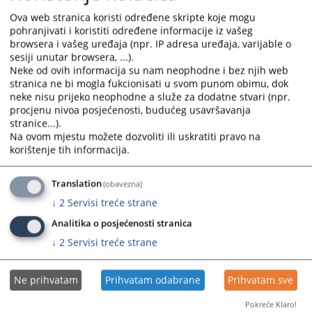
Lista stalnih sudskih vještaka iz oblasti informacijsko-
Ova web stranica koristi određene skripte koje mogu
komunikacijskih nauka
pohranjivati i koristiti određene informacije iz vašeg
01.08.2022.
browsera i vašeg uređaja (npr. IP adresa uređaja, varijable o
sesiji unutar browsera, ...).
Neke od ovih informacija su nam neophodne i bez njih web
Lista stalnih sudskih vještaka iz oblasti
stranica ne bi mogla fukcionisati u svom punom obimu, dok
geodezije
neke nisu prijeko neophodne a služe za dodatne stvari (npr.
procjenu nivoa posjećenosti, budućeg usavršavanja
stranice...).
Lista stalnih sudskih vještaka iz oblasti geodezije
Na ovom mjestu možete dozvoliti ili uskratiti pravo na
01.08.2022.
korištenje tih informacija.
Translation
(obavezna)
Lista stalnih sudskih vještaka iz oblasti
geologije
↓
2
Servisi treće strane
Analitika o posjećenosti stranica
Lista stalnih sudskih vještaka iz oblasti geologije
↓
2
Servisi treće strane
01.08.2022.
Ne prihvatam
Prihvatam odabrane
Prihvatam sve
Pokreće Klaro!