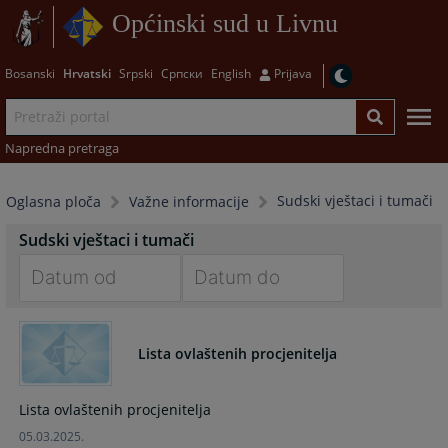
Općinski sud u Livnu
Bosanski
Hrvatski
Srpski
Српски
English
Prijava
Napredna pretraga
Sudski vještaci i tumači
Oglasna ploča
Važne informacije
Sudski vještaci i tumači
Navigate
Navigate
forward
forward
Lista ovlaštenih procjenitelja
to
to
interact
interact
with
with
Lista ovlaštenih procjenitelja
the
the
05.03.2025.
calendar
calendar