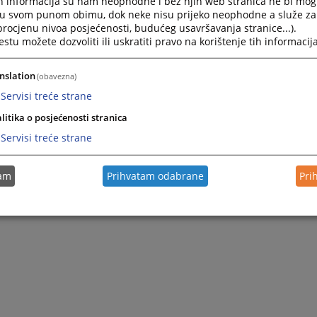
h informacija su nam neophodne i bez njih web stranica ne bi mog
i u svom punom obimu, dok neke nisu prijeko neophodne a služe z
 procjenu nivoa posjećenosti, budućeg usavršavanja stranice...).
tu možete dozvoliti ili uskratiti pravo na korištenje tih informacija
nslation
(obavezna)
Servisi treće strane
litika o posjećenosti stranica
Servisi treće strane
tam
Prihvatam odabrane
Pri