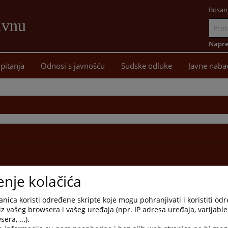
Bosan
ivnu
Idi
na
Napre
sadržaj
pitanja
Odnosi s javnošću
Sudske odluke
Javne naba
enje kolačića
nica koristi određene skripte koje mogu pohranjivati i koristiti od
iz vašeg browsera i vašeg uređaja (npr. IP adresa uređaja, varijable 
era, ...).