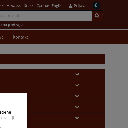
ski
Hrvatski
Srpski
Српски
English
Prijava
dna pretraga
ve
Kontakt
ređene
o sesiji