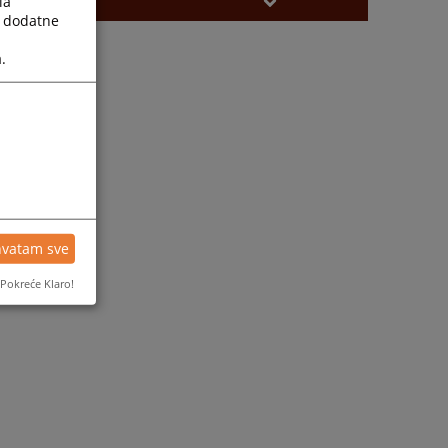
la
a dodatne
.
hvatam sve
Pokreće Klaro!