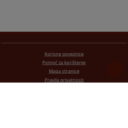
Korisne poveznice
Pomoć za korištenje
Mapa stranice
Pravila privatnosti
Redizajn web stranice je finansirala Evropska unija. Za njen sadržaj isključivo je odgovorno
Visoko sudsko i tužilačko vijeće BiH i ona ne odražava nužno stavove Evropske unije.