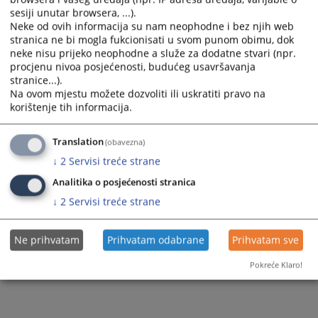
sesiji unutar browsera, ...).
Neke od ovih informacija su nam neophodne i bez njih web
stranica ne bi mogla fukcionisati u svom punom obimu, dok
neke nisu prijeko neophodne a služe za dodatne stvari (npr.
procjenu nivoa posjećenosti, budućeg usavršavanja
stranice...).
Na ovom mjestu možete dozvoliti ili uskratiti pravo na
korištenje tih informacija.
Translation
(obavezna)
↓
2
Servisi treće strane
Analitika o posjećenosti stranica
↓
2
Servisi treće strane
Ne prihvatam
Prihvatam odabrane
Prihvatam sve
Pokreće Klaro!