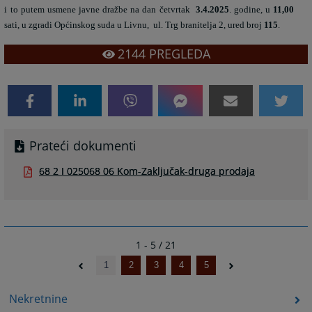
i to putem usmene javne dražbe na dan
četvrtak
3.4.2025
. godine, u
11,00
sati, u
zgradi
Općinskog suda u Livnu,
ul. Trg branitelja 2, ured broj
115
.
2144
PREGLEDA
Prateći dokumenti
68 2 I 025068 06 Kom-Zaključak-druga prodaja
1 - 5 / 21
1
2
3
4
5
Nekretnine