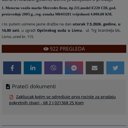
1. Motorno vozilo marke Mercedes Benz, tip 211,model E220 CDI, god.
proizvodnje 2005.g., reg. oznaka M64O201 vrijednosti
4.000,00 KM.
i to putem usmene javne dražbe na dan
utorak 7.5.2026. godine, u
14,00 sati
, u zgradi
Općinskog suda u Livnu
,
ul. Trg branitelja bb,
Livno, ured br. 115.
922
PREGLEDA
Prateći dokumenti
Zakljucak kojim se odredjuje prvo rociste za prodaju
pokretnih stvari - 68 2 I 021368 25 Kom