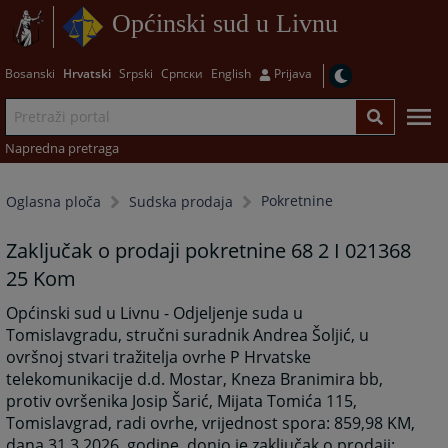
Općinski sud u Livnu
Bosanski
Hrvatski
Srpski
Српски
English
Prijava
Napredna pretraga
Pokretnine
Oglasna ploča
Sudska prodaja
Zaključak o prodaji pokretnine 68 2 I 021368
25 Kom
Općinski sud u Livnu - Odjeljenje suda u
Tomislavgradu, stručni suradnik Andrea Šoljić, u
ovršnoj stvari tražitelja ovrhe P Hrvatske
telekomunikacije d.d. Mostar, Kneza Branimira bb,
protiv ovršenika Josip Šarić, Mijata Tomića 115,
Tomislavgrad, radi ovrhe, vrijednost spora: 859,98 KM,
dana 31.3.2026. godine, donio je zaključak o prodaji: