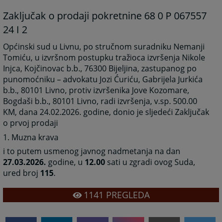
Zaključak o prodaji pokretnine 68 0 P 067557
24 I 2
Općinski sud u Livnu, po stručnom suradniku Nemanji
Tomiću, u izvršnom postupku tražioca izvršenja Nikole
Injca, Kojčinovac b.b., 76300 Bijeljina, zastupanog po
punomoćniku – advokatu Jozi Ćuriću, Gabrijela Jurkića
b.b., 80101 Livno, protiv izvršenika Jove Kozomare,
Bogdaši b.b., 80101 Livno, radi izvršenja, v.sp. 500.00
KM, dana 24.02.2026. godine, donio je sljedeći Zaključak
o prvoj prodaji
1. Muzna krava
i to putem usmenog javnog nadmetanja na dan
27.03.2026.
godine, u
12.00
sati u zgradi ovog Suda,
ured broj
115
.
1141
PREGLEDA