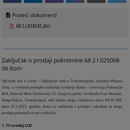
Prateći dokumenti
68 1 I 018141 24 I
Zaključak o prodaji pokretnine 68 2 I 025068
06 Kom
Općinski sud u Livnu – Odjeljenje suda u Tomislavgradu, sutkinja Mirjana
Orelj, u ovršnom postupku tražitelja izvršenja Radio – televizija Federacije
BiH, Bulevar Meše Selimovića 12, Sarajevo, protiv izvršenika Ivan Nenadi
ć,
Draga-Šujica
, Tomislavgrad, radi isplate duga, vrijednost spora 84,30 KM,
dana 25.2.2025. godine, donio je
z
aključak o prodaji i o
dređuje
se
druga
prodaja pokretnih stvari ovršenika:
1. TV uređaj LCD