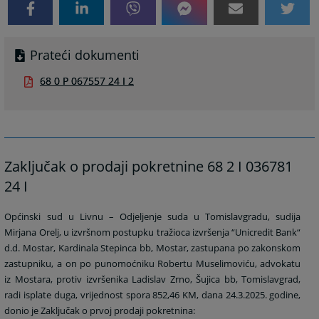
Prateći dokumenti
68 0 P 067557 24 I 2
Zaključak o prodaji pokretnine 68 2 I 036781
24 I
Općinski sud u Livnu – Odjeljenje suda u Tomislavgradu, sudija
Mirjana Orelj, u izvršnom postupku tražioca izvršenja “Unicredit Bank“
d.d. Mostar, Kardinala Stepinca bb, Mostar, zastupana po zakonskom
zastupniku, a on po punomoćniku Robertu Muselimoviću, advokatu
iz Mostara, protiv izvršenika Ladislav Zrno, Šujica bb, Tomislavgrad,
radi isplate duga, vrijednost spora 852,46 KM, dana 24.3.2025. godine,
donio je Zaključak o prvoj prodaji pokretnina: