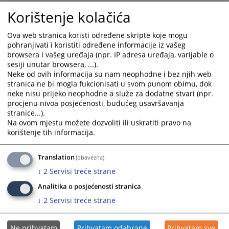
Korištenje kolačića
1. TV uređaj
2. Stol i stolice
Ova web stranica koristi određene skripte koje mogu
3. Hladnjak
pohranjivati i koristiti određene informacije iz vašeg
browsera i vašeg uređaja (npr. IP adresa uređaja, varijable o
i to putem usmene javne dražbe na dan
četvrtak
sesiji unutar browsera, ...).
8.5.2025
. godine, u
11,00
sati, u zgradi
Općinskog suda
Neke od ovih informacija su nam neophodne i bez njih web
u Livnu,
ul. Trg branitelja 2, Livno, ured broj
115
.
stranica ne bi mogla fukcionisati u svom punom obimu, dok
neke nisu prijeko neophodne a služe za dodatne stvari (npr.
2101
PREGLEDA
procjenu nivoa posjećenosti, budućeg usavršavanja
stranice...).
Na ovom mjestu možete dozvoliti ili uskratiti pravo na
korištenje tih informacija.
Translation
(obavezna)
Prateći dokumenti
↓
2
Servisi treće strane
68 2 I 036781 24 I
Analitika o posjećenosti stranica
↓
2
Servisi treće strane
Ne prihvatam
Prihvatam odabrane
Prihvatam sve