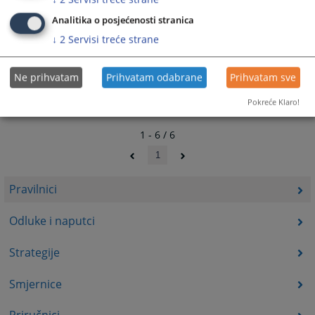
Analitika o posjećenosti stranica
↓
2
Servisi treće strane
Ne prihvatam
Prihvatam odabrane
Prihvatam sve
Pokreće Klaro!
1 - 6 / 6
1
Pravilnici
Odluke i naputci
Strategije
Smjernice