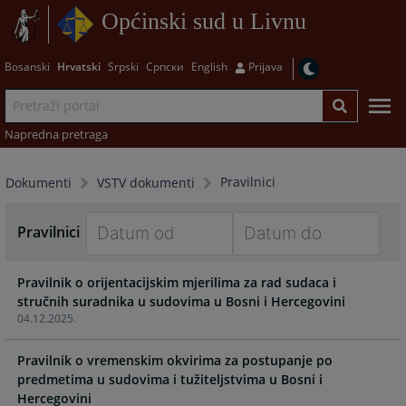
Općinski sud u Livnu
Bosanski
Hrvatski
Srpski
Српски
English
Prijava
Napredna pretraga
Pravilnici
Dokumenti
VSTV dokumenti
Pravilnici
Navigate
Navigate
Pravilnik o orijentacijskim mjerilima za rad sudaca i
forward
forward
stručnih suradnika u sudovima u Bosni i Hercegovini
to
to
04.12.2025.
interact
interact
with
with
Pravilnik o vremenskim okvirima za postupanje po
the
the
predmetima u sudovima i tužiteljstvima u Bosni i
calendar
calendar
Hercegovini
and
and