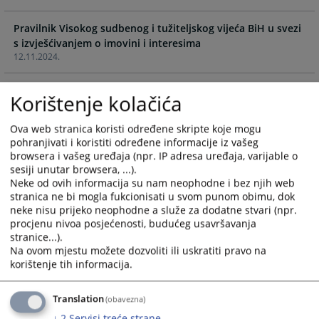
select
select
Pravilnik Visokog sudbenog i tužiteljskog vijeća BiH u svezi
a
a
s izvješćivanjem o imovini i interesima
date.
date.
12.11.2024.
Press
Press
the
the
Pravilnik o orijentacijskim mjerilima za rad sudaca i
question
question
Korištenje kolačića
stručnih suradnika u sudovima u Bosni i Hercegovini –
mark
mark
prečišćeni tekst
key
key
Ova web stranica koristi određene skripte koje mogu
30.01.2024.
to
to
pohranjivati i koristiti određene informacije iz vašeg
get
get
browsera i vašeg uređaja (npr. IP adresa uređaja, varijable o
Pravilnik o sustavu za automatsko upravljanje predmetima
the
the
sesiji unutar browsera, ...).
u sudovima (CMS)
Neke od ovih informacija su nam neophodne i bez njih web
keyboard
keyboard
30.08.2023.
stranica ne bi mogla fukcionisati u svom punom obimu, dok
shortcuts
shortcuts
neke nisu prijeko neophodne a služe za dodatne stvari (npr.
for
for
procjenu nivoa posjećenosti, budućeg usavršavanja
Pravilnik o mentorstvu za novoimenovane suce i stručne
changing
changing
stranice...).
suradnike koje imenuje VSTV BiH
dates.
dates.
Na ovom mjestu možete dozvoliti ili uskratiti pravo na
30.12.2022.
korištenje tih informacija.
Translation
(obavezna)
↓
2
Servisi treće strane