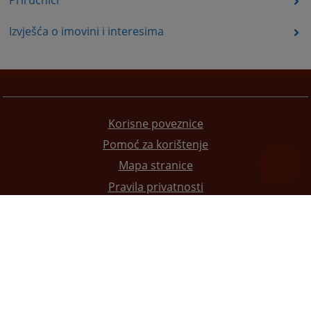
Priručnici
Izvješća o imovini i interesima
Korisne poveznice
Pomoć za korištenje
Mapa stranice
Pravila privatnosti
Redizajn web stranice je finansirala Evropska unija. Za njen sadržaj isključivo je odgovorno
Visoko sudsko i tužilačko vijeće BiH i ona ne odražava nužno stavove Evropske unije.