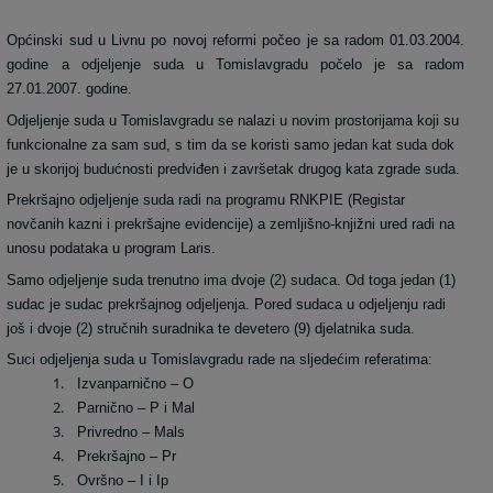
Općinski sud u Livnu po novoj reformi počeo je sa radom 01.03.2004.
godine a odjeljenje suda u Tomislavgradu počelo je sa radom
27.01.2007. godine.
Odjeljenje suda u Tomislavgradu se nalazi u novim prostorijama koji su
funkcionalne za sam sud, s tim da se koristi samo jedan kat suda dok
je u skorijoj budućnosti predviđen i završetak drugog kata zgrade suda.
Prekršajno odjeljenje suda radi na programu RNKPIE (Registar
novčanih kazni i prekršajne evidencije) a zemljišno-knjižni ured radi na
unosu podataka u program Laris.
Samo odjeljenje suda trenutno ima dvoje (2) sudaca. Od toga jedan (1)
sudac je sudac prekršajnog odjeljenja. Pored sudaca u odjeljenju radi
još i dvoje (2) stručnih suradnika te devetero (9) djelatnika suda.
Suci odjeljenja suda u Tomislavgradu rade na sljedećim referatima:
1.
Izvanparnično – O
2.
Parnično – P i Mal
3.
Privredno – Mals
4.
Prekršajno – Pr
5.
Ovršno – I i Ip