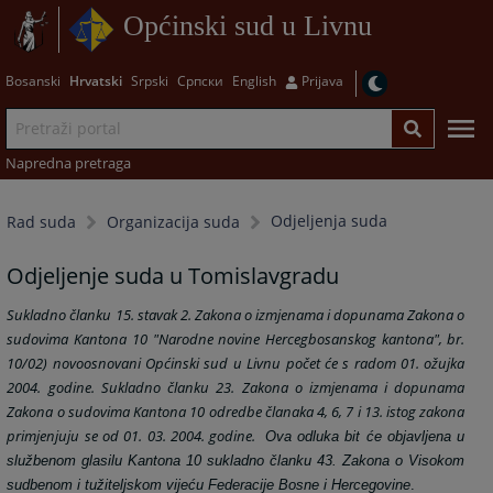
Općinski sud u Livnu
Bosanski
Hrvatski
Srpski
Српски
English
Prijava
Napredna pretraga
Odjeljenja suda
Rad suda
Organizacija suda
Odjeljenje suda u Tomislavgradu
Sukladno članku 15. stavak 2. Zakona o izmjenama i dopunama Zakona o
sudovima Kantona 10 "Narodne novine Hercegbosanskog kantona", br.
10/02) novoosnovani Općinski sud u Livnu počet će s radom 01. ožujka
2004. godine. Sukladno članku 23. Zakona o izmjenama i dopunama
Zakona o sudovima Kantona 10 odredbe članaka 4, 6, 7 i 13. istog zakona
primjenjuju se od 01. 03. 2004. godine.
Ova odluka bit će objavljena u
službenom glasilu Kantona 10 sukladno članku 43. Zakona o Visokom
sudbenom i tužiteljskom vijeću Federacije Bosne i Hercegovine
.