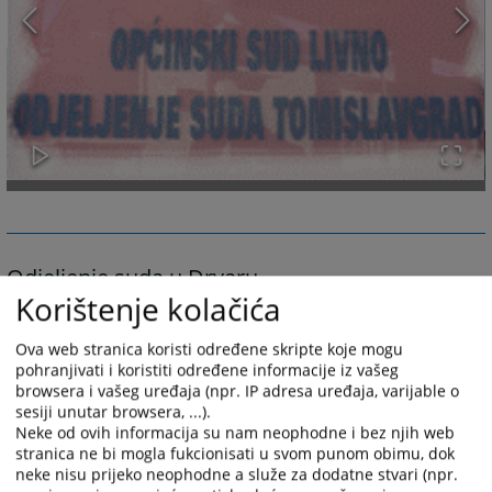
Odjeljenje suda u Drvaru
Korištenje kolačića
Sukladno članku 15. stavak 2. Zakona o izmjenama i dopunama Zakona o
sudovima Kantona 10 "Narodne novine Hercegbosanskog kantona", br.
Ova web stranica koristi određene skripte koje mogu
10/02) novoosnovani Općinski sud u Livnu počet će s radom 01. ožujka
pohranjivati i koristiti određene informacije iz vašeg
2004. godine. Sukladno članku 23. Zakona o izmjenama i dopunama
browsera i vašeg uređaja (npr. IP adresa uređaja, varijable o
sesiji unutar browsera, ...).
Zakona o sudovima Kantona 10 odredbe članaka 4, 6, 7 i 13. istog zakona
Neke od ovih informacija su nam neophodne i bez njih web
primjenjuju se od 01. 03. 2004. godine.
Ova odluka bit će objavljena u
stranica ne bi mogla fukcionisati u svom punom obimu, dok
službenom glasilu Kantona 10 sukladno članku 43. Zakona o Visokom
neke nisu prijeko neophodne a služe za dodatne stvari (npr.
sudbenom i tužiteljskom vijeću Federacije Bosne i Hercegovine
.