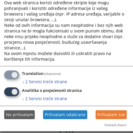
Ova web stranica koristi određene skripte koje mogu
and
and
pohranjivati i koristiti određene informacije iz vašeg
select
select
browsera i vašeg uređaja (npr. IP adresa uređaja, varijable o
a
a
sesiji unutar browsera, ...).
date.
date.
Neke od ovih informacija su nam neophodne i bez njih web
Press
Press
stranica ne bi mogla fukcionisati u svom punom obimu, dok
neke nisu prijeko neophodne a služe za dodatne stvari (npr.
the
the
procjenu nivoa posjećenosti, budućeg usavršavanja
question
question
stranice...).
mark
mark
Na ovom mjestu možete dozvoliti ili uskratiti pravo na
key
key
korištenje tih informacija.
to
to
get
get
Translation
(obavezna)
the
the
↓
2
Servisi treće strane
keyboard
keyboard
shortcuts
shortcuts
Analitika o posjećenosti stranica
for
for
↓
2
Servisi treće strane
changing
changing
dates.
dates.
Ne prihvatam
Prihvatam odabrane
Prihvatam sve
Pokreće Klaro!
1 - 1 / 1