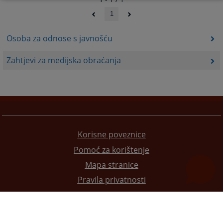
1
Osoba za odnose s javnošću
Zahtjevi za medijska obraćanja
Korisne poveznice
Pomoć za korištenje
Mapa stranice
Pravila privatnosti