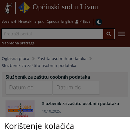
Općinski sud u Livnu
Bosanski
Hrvatski
Srpski
Српски
English
Prijava
Napredna pretraga
Oglasna ploča
Zaštita osobnih podataka
Službenik za zaštitu osobnih podataka
Službenik za zaštitu osobnih podataka
Navigate
Navigate
Službenik za zaštitu osobnih podataka
forward
forward
to
to
10.10.2025.
interact
interact
with
with
Korištenje kolačića
the
the