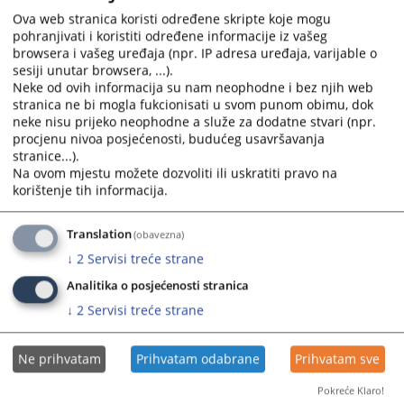
calendar
calendar
Ova web stranica koristi određene skripte koje mogu
pohranjivati i koristiti određene informacije iz vašeg
and
and
browsera i vašeg uređaja (npr. IP adresa uređaja, varijable o
select
select
sesiji unutar browsera, ...).
a
a
Neke od ovih informacija su nam neophodne i bez njih web
date.
date.
stranica ne bi mogla fukcionisati u svom punom obimu, dok
Press
Press
neke nisu prijeko neophodne a služe za dodatne stvari (npr.
the
the
procjenu nivoa posjećenosti, budućeg usavršavanja
question
question
stranice...).
Na ovom mjestu možete dozvoliti ili uskratiti pravo na
mark
mark
korištenje tih informacija.
key
key
to
to
get
get
Translation
(obavezna)
the
the
↓
2
Servisi treće strane
keyboard
keyboard
Analitika o posjećenosti stranica
shortcuts
shortcuts
↓
2
Servisi treće strane
for
for
changing
changing
dates.
dates.
Ne prihvatam
Prihvatam odabrane
Prihvatam sve
Pokreće Klaro!