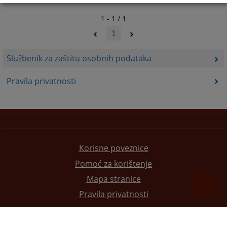
1 - 1 / 1
1
Službenik za zaštitu osobnih podataka
Pravila privatnosti
Korisne poveznice
Pomoć za korištenje
Mapa stranice
Pravila privatnosti