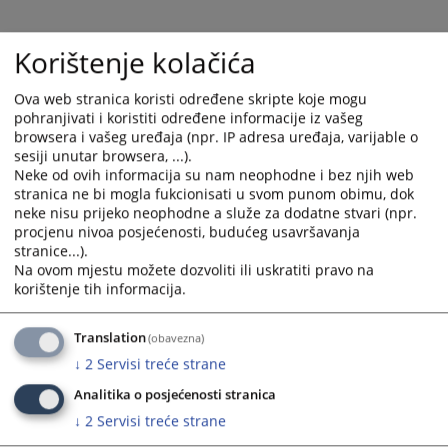
select
select
a
a
Korištenje kolačića
date.
date.
Press
Press
Ova web stranica koristi određene skripte koje mogu
the
the
pohranjivati i koristiti određene informacije iz vašeg
question
question
browsera i vašeg uređaja (npr. IP adresa uređaja, varijable o
mark
mark
sesiji unutar browsera, ...).
key
key
Neke od ovih informacija su nam neophodne i bez njih web
stranica ne bi mogla fukcionisati u svom punom obimu, dok
to
to
neke nisu prijeko neophodne a služe za dodatne stvari (npr.
get
get
procjenu nivoa posjećenosti, budućeg usavršavanja
the
the
stranice...).
keyboard
keyboard
Na ovom mjestu možete dozvoliti ili uskratiti pravo na
shortcuts
shortcuts
korištenje tih informacija.
for
for
changing
changing
Translation
(obavezna)
dates.
dates.
↓
2
Servisi treće strane
Analitika o posjećenosti stranica
↓
2
Servisi treće strane