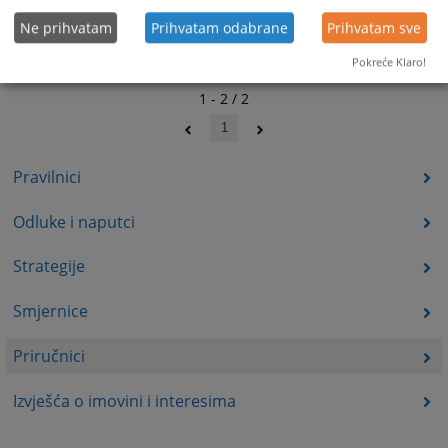
Ne prihvatam
Prihvatam odabrane
Prihvatam sve
Pokreće Klaro!
1 - 2 / 2
1
Pravilnici
Odluke i naputci
Strategije
Smjernice
Priručnici
Izvješća o imovini i interesima