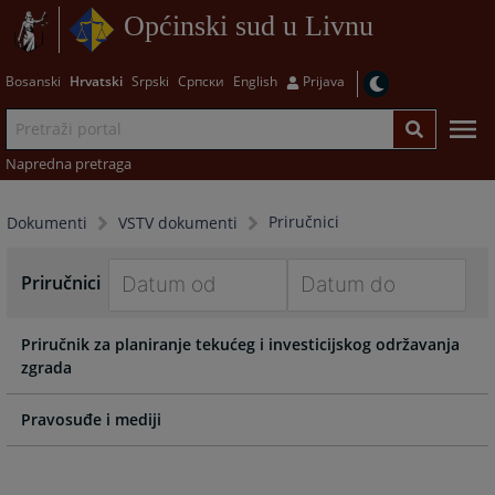
Općinski sud u Livnu
Bosanski
Hrvatski
Srpski
Српски
English
Prijava
Napredna pretraga
Priručnici
Dokumenti
VSTV dokumenti
Priručnici
Navigate
Navigate
Priručnik za planiranje tekućeg i investicijskog održavanja
forward
forward
zgrada
to
to
interact
interact
with
with
Pravosuđe i mediji
the
the
calendar
calendar
and
and