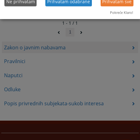
Ne prihvatam
Prihvatam odabrane
Prihvatam sve
Pokreće Klaro!
1 - 1 / 1
1
Zakon o javnim nabavama
Pravilnici
Naputci
Odluke
Popis privrednih subjekata-sukob interesa