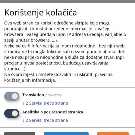
and
and
Korištenje kolačića
select
select
a
a
Ova web stranica koristi određene skripte koje mogu
date.
date.
pohranjivati i koristiti određene informacije iz vašeg
Press
Press
browsera i vašeg uređaja (npr. IP adresa uređaja, varijable o
the
the
sesiji unutar browsera, ...).
question
question
Neke od ovih informacija su nam neophodne i bez njih web
mark
mark
stranica ne bi mogla fukcionisati u svom punom obimu, dok
neke nisu prijeko neophodne a služe za dodatne stvari (npr.
key
key
procjenu nivoa posjećenosti, budućeg usavršavanja
to
to
stranice...).
get
get
Na ovom mjestu možete dozvoliti ili uskratiti pravo na
the
the
korištenje tih informacija.
keyboard
keyboard
shortcuts
shortcuts
Translation
(obavezna)
for
for
↓
2
Servisi treće strane
changing
changing
dates.
dates.
Analitika o posjećenosti stranica
↓
2
Servisi treće strane