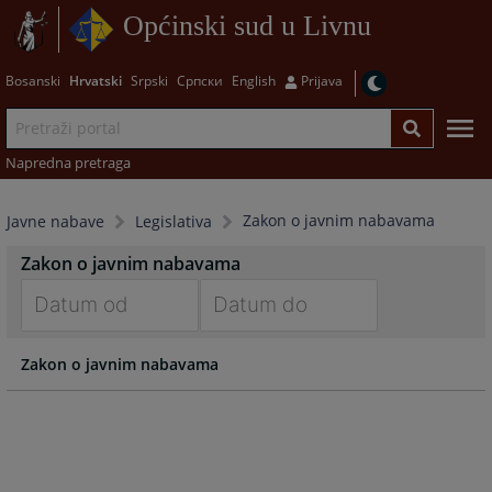
Općinski sud u Livnu
Bosanski
Hrvatski
Srpski
Српски
English
Prijava
Napredna pretraga
Zakon o javnim nabavama
Javne nabave
Legislativa
Zakon o javnim nabavama
Navigate
Navigate
Zakon o javnim nabavama
forward
forward
to
to
interact
interact
with
with
the
the
calendar
calendar