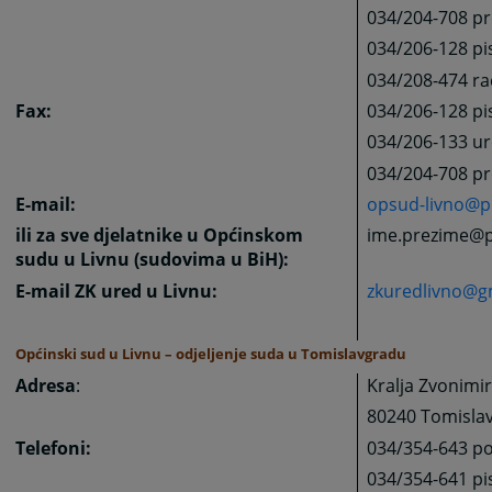
034/204-708 pre
034/206-128 pis
034/208-474 ra
Fax:
034/206-128 pi
034/206-133 ur
034/204-708 pr
E-mail:
opsud-livno@p
ili za sve djelatnike u Općinskom
ime.prezime@p
sudu u Livnu (sudovima u BiH):
E-mail ZK ured u Livnu:
zkuredlivno@g
Općinski sud u Livnu – odjeljenje suda u Tomislavgradu
Adresa
:
Kralja Zvonimi
80240 Tomisla
Telefoni:
034/354-643 po
034/354-641 pi