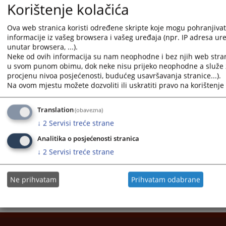
Korištenje kolačića
Ova web stranica koristi određene skripte koje mogu pohranjivati
informacije iz vašeg browsera i vašeg uređaja (npr. IP adresa uređ
unutar browsera, ...).
Neke od ovih informacija su nam neophodne i bez njih web stran
u svom punom obimu, dok neke nisu prijeko neophodne a služe z
1 - 1 / 1
procjenu nivoa posjećenosti, budućeg usavršavanja stranice...).
1
Na ovom mjestu možete dozvoliti ili uskratiti pravo na korištenje 
Kontakt suda
Translation
(obavezna)
↓
2
Servisi treće strane
Adresar pravosudnih institucija
Analitika o posjećenosti stranica
↓
2
Servisi treće strane
Ne prihvatam
Prihvatam odabrane