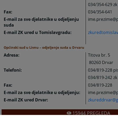
034/354-629 zk
Fax:
034/354-641
E-mail za sve djelatnike u odjeljenju
ime.prezime@p
suda
E-mail ZK ured u Tomislavgradu:
zkuredtomisla
Općinski sud u Livnu – odjeljenje suda u Drvaru
Adresa:
Titova br. 5
80260 Drvar
Telefoni:
034/819-228 pi
034/819-242 zk
Fax:
034/819-228
E-mail za sve djelatnike u odjeljenju:
ime.prezime@p
E-mail ZK ured Drvar:
zkureddrvar@g
15944
PREGLEDA