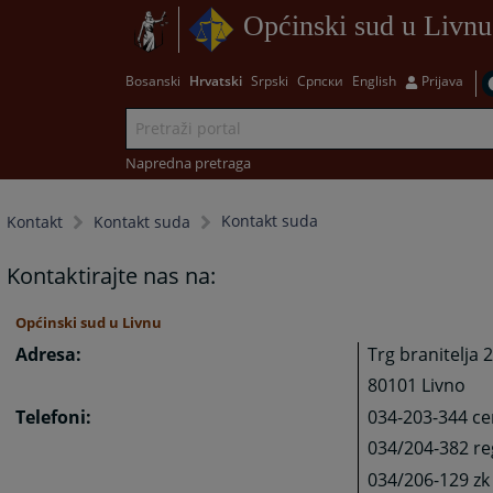
Općinski sud u Livnu
Bosanski
Hrvatski
Srpski
Српски
English
Prijava
Napredna pretraga
Kontakt suda
Kontakt
Kontakt suda
Kontaktirajte nas na:
Općinski sud u Livnu
Adresa:
Trg branitelja 2
80101 Livno
Telefoni:
034-203-344 ce
034/204-382 reg
034/206-129 zk 