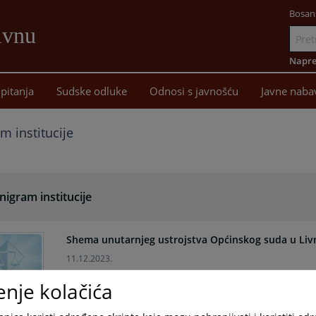
Bosan
ivnu
Idi
na
Napre
sadržaj
pitanja
Sudske odluke
Odnosi s javnošću
Javne naba
m institucije
igram institucije
Shema unutarnjeg ustrojstva Općinskog suda u Liv
11.12.2023.
enje kolačića