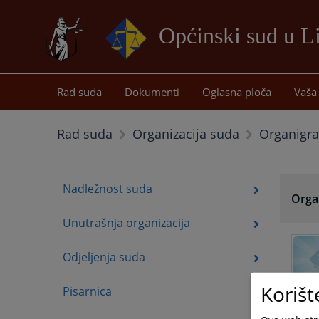
Općinski sud u L
Rad suda
Dokumenti
Oglasna ploča
Vaša 
Organigra
Rad suda
Organizacija suda
Nadležnost suda
Organ
Unutrašnja organizacija
Odjeljenja suda
Korišt
Pisarnica