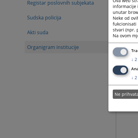
Ova web stra
Registar poslovnih subjekata
informacije 
unutar brows
Sudska policija
Neke od ovi
fukcionisat
stvari (npr.
Akti suda
Na ovom mjes
Organigram institucije
Tra
↓
2
Ana
↓
2
Ne prihva