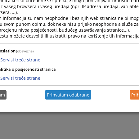
nica koristi određene skripte koje mogu pohranjivati i koristiti od
iz vašeg browsera i vašeg uređaja (npr. IP adresa uređaja, varijable 
era, ...).
h informacija su nam neophodne i bez njih web stranica ne bi mog
i u svom punom obimu, dok neke nisu prijeko neophodne a služe z
 procjenu nivoa posjećenosti, budućeg usavršavanja stranice...).
tu možete dozvoliti ili uskratiti pravo na korištenje tih informacija
nslation
(obavezna)
Servisi treće strane
litika o posjećenosti stranica
Servisi treće strane
tam
Prihvatam odabrane
Pri