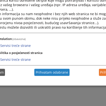
nica koristi određene skripte koje mogu pohranjivati i koristiti od
iz vašeg browsera i vašeg uređaja (npr. IP adresa uređaja, varijable 
era, ...).
2024.
Tjedni sudske nagodbe
h informacija su nam neophodne i bez njih web stranica ne bi mog
i u svom punom obimu, dok neke nisu prijeko neophodne a služe z
 procjenu nivoa posjećenosti, budućeg usavršavanja stranice...).
2024.
Tjedni sudske nagodbe
tu možete dozvoliti ili uskratiti pravo na korištenje tih informacija
2023.
Tjedni sudske nagodbe
nslation
(obavezna)
Servisi treće strane
litika o posjećenosti stranica
Servisi treće strane
tam
Prihvatam odabrane
Pri