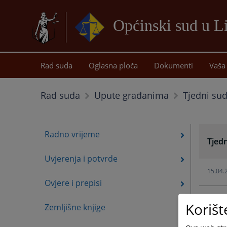
Općinski sud u L
Rad suda
Oglasna ploča
Dokumenti
Vaša 
Tjedni su
Rad suda
Upute građanima
Radno vrijeme
Tjed
Uvjerenja i potvrde
15.04.
Ovjere i prepisi
09.10.
Korišt
Zemljišne knjige
07.05.