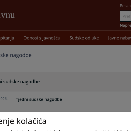
Bosan
ivnu
Idi
na
Napre
sadržaj
pitanja
Odnosi s javnošću
Sudske odluke
Javne naba
dske nagodbe
ni sudske nagodbe
2026.
Tjedni sudske nagodbe
2025.
Tjedni sudske nagodbe
enje kolačića
2025.
Tjedni sudske nagodbe