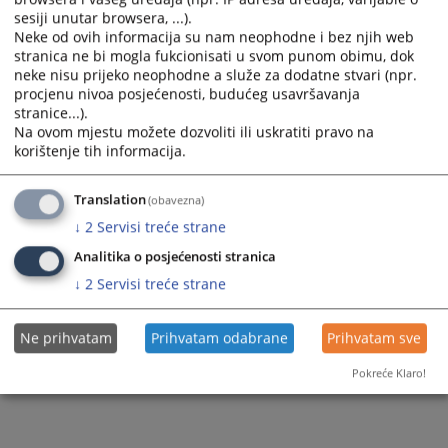
Pisarnica
Prijem pošte
sesiji unutar browsera, ...).
Bivši dodatni suci
Dodatni suci
Neke od ovih informacija su nam neophodne i bez njih web
Registar poslovnih subjekata
Tjedni sudske nagodbe
stranica ne bi mogla fukcionisati u svom punom obimu, dok
Bivši djelatnici suda
Stručni suradnici
neke nisu prijeko neophodne a služe za dodatne stvari (npr.
Sudska policija
Razgledanje spisa
procjenu nivoa posjećenosti, budućeg usavršavanja
Bivši stručni suradnici
Službenici i namještenici
stranice...).
Akti suda
Žalbe na sudske odluke
Na ovom mjestu možete dozvoliti ili uskratiti pravo na
korištenje tih informacija.
Organigram institucije
Medijacija
Translation
(obavezna)
↓
2
Servisi treće strane
Analitika o posjećenosti stranica
↓
2
Servisi treće strane
Ne prihvatam
Prihvatam odabrane
Prihvatam sve
Pokreće Klaro!