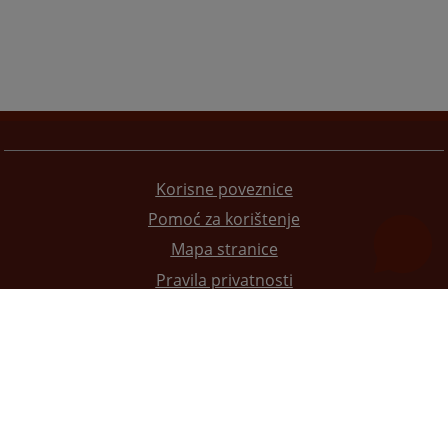
Korisne poveznice
Pomoć za korištenje
Mapa stranice
Pravila privatnosti
Redizajn web stranice je finansirala Evropska unija. Za njen sadržaj isključivo je odgovorno
Visoko sudsko i tužilačko vijeće BiH i ona ne odražava nužno stavove Evropske unije.