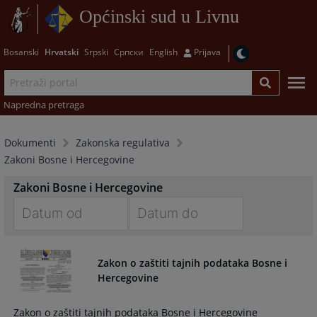
Općinski sud u Livnu
Bosanski
Hrvatski
Srpski
Српски
English
Prijava
Napredna pretraga
Dokumenti
Zakonska regulativa
Zakoni Bosne i Hercegovine
Zakoni Bosne i Hercegovine
Navigate
Navigate
forward
forward
Zakon o zaštiti tajnih podataka Bosne i
to
to
Hercegovine
interact
interact
with
with
Zakon o zaštiti tajnih podataka Bosne i Hercegovine
the
the