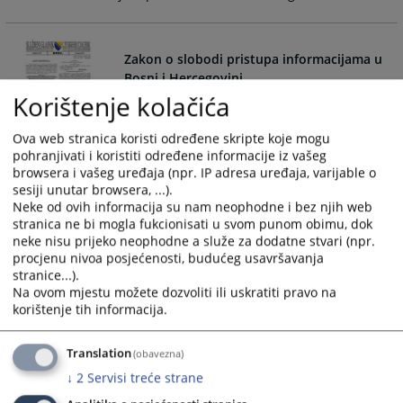
calendar
calendar
and
and
select
select
Zakon o slobodi pristupa informacijama u
a
a
Bosni i Hercegovini
date.
date.
Korištenje kolačića
Press
Press
Zakon o slobodi pristupa informacijama u Bosni i
the
the
Ova web stranica koristi određene skripte koje mogu
Hercegovini
question
question
pohranjivati i koristiti određene informacije iz vašeg
browsera i vašeg uređaja (npr. IP adresa uređaja, varijable o
mark
mark
sesiji unutar browsera, ...).
key
key
Zakon o zaštiti osobnih podataka Bosne i
Neke od ovih informacija su nam neophodne i bez njih web
to
to
Hercegovine
stranica ne bi mogla fukcionisati u svom punom obimu, dok
get
get
neke nisu prijeko neophodne a služe za dodatne stvari (npr.
the
the
procjenu nivoa posjećenosti, budućeg usavršavanja
Zakon o zaštiti osobnih podataka Bosne i Hercegovine
keyboard
keyboard
stranice...).
Na ovom mjestu možete dozvoliti ili uskratiti pravo na
shortcuts
shortcuts
korištenje tih informacija.
for
for
changing
changing
dates.
dates.
Translation
(obavezna)
↓
2
Servisi treće strane