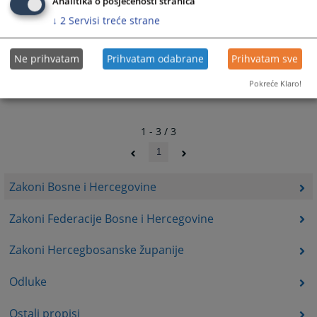
Analitika o posjećenosti stranica
↓
2
Servisi treće strane
Ne prihvatam
Prihvatam odabrane
Prihvatam sve
Pokreće Klaro!
1 - 3 / 3
1
Zakoni Bosne i Hercegovine
Zakoni Federacije Bosne i Hercegovine
Zakoni Hercegbosanske županije
Odluke
Ostali propisi