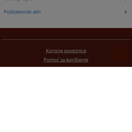
Podzakonski akti
Korisne poveznice
Pomoć za korištenje
Mapa stranice
Pravila privatnosti
Redizajn web stranice je finansirala Evropska unija. Za njen sadržaj isključivo je odgovorno
Visoko sudsko i tužilačko vijeće BiH i ona ne odražava nužno stavove Evropske unije.