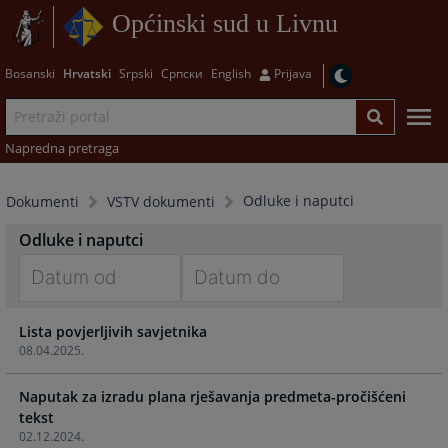
Općinski sud u Livnu
Bosanski
Hrvatski
Srpski
Српски
English
Prijava
Napredna pretraga
Odluke i naputci
Dokumenti
VSTV dokumenti
Odluke i naputci
Navigate
Navigate
Lista povjerljivih savjetnika
forward
forward
08.04.2025.
to
to
interact
interact
Naputak za izradu plana rješavanja predmeta-pročišćeni
with
with
tekst
the
the
02.12.2024.
calendar
calendar