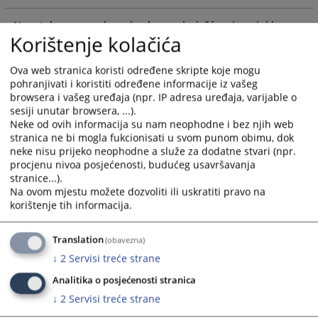
and
and
Naputak za popunjavanje obrasca izvješća o imovini i
select
select
Korištenje kolačića
interesima sudaca, tužitelja i članova Vijeća
a
a
12.11.2024.
date.
date.
Ova web stranica koristi određene skripte koje mogu
Press
Press
pohranjivati i koristiti određene informacije iz vašeg
Naputak za anonimizaciju
the
the
browsera i vašeg uređaja (npr. IP adresa uređaja, varijable o
29.02.2024.
question
question
sesiji unutar browsera, ...).
mark
mark
Neke od ovih informacija su nam neophodne i bez njih web
key
key
stranica ne bi mogla fukcionisati u svom punom obimu, dok
neke nisu prijeko neophodne a služe za dodatne stvari (npr.
to
to
procjenu nivoa posjećenosti, budućeg usavršavanja
get
get
stranice...).
the
the
Na ovom mjestu možete dozvoliti ili uskratiti pravo na
keyboard
keyboard
korištenje tih informacija.
shortcuts
shortcuts
for
for
Translation
(obavezna)
changing
changing
↓
2
Servisi treće strane
dates.
dates.
Analitika o posjećenosti stranica
↓
2
Servisi treće strane