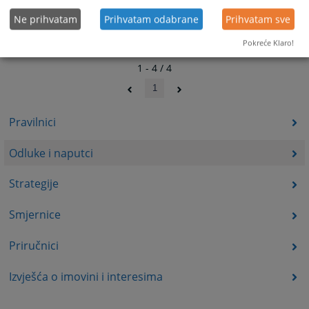
Ne prihvatam
Prihvatam odabrane
Prihvatam sve
Pokreće Klaro!
1 - 4 / 4
1
Pravilnici
Odluke i naputci
Strategije
Smjernice
Priručnici
Izvješća o imovini i interesima