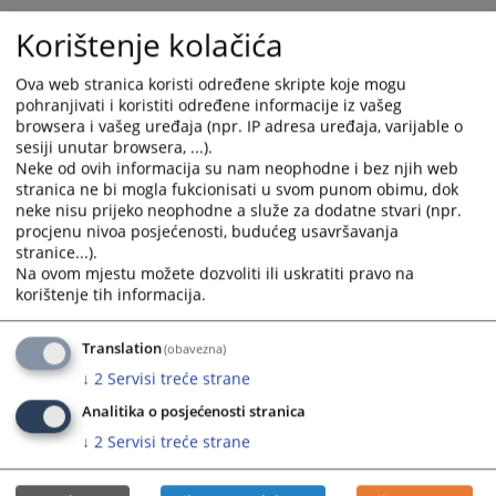
select
select
Korištenje kolačića
a
a
date.
date.
Ova web stranica koristi određene skripte koje mogu
Press
Press
pohranjivati i koristiti određene informacije iz vašeg
the
the
browsera i vašeg uređaja (npr. IP adresa uređaja, varijable o
question
question
sesiji unutar browsera, ...).
mark
mark
Neke od ovih informacija su nam neophodne i bez njih web
stranica ne bi mogla fukcionisati u svom punom obimu, dok
key
key
neke nisu prijeko neophodne a služe za dodatne stvari (npr.
to
to
procjenu nivoa posjećenosti, budućeg usavršavanja
get
get
stranice...).
the
the
Na ovom mjestu možete dozvoliti ili uskratiti pravo na
keyboard
keyboard
korištenje tih informacija.
shortcuts
shortcuts
for
for
Translation
(obavezna)
changing
changing
↓
2
Servisi treće strane
dates.
dates.
Analitika o posjećenosti stranica
↓
2
Servisi treće strane