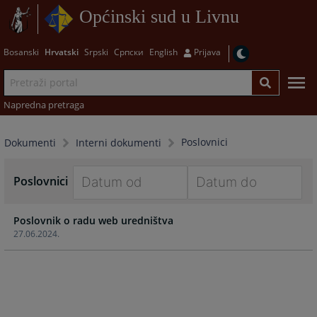
Općinski sud u Livnu
Bosanski
Hrvatski
Srpski
Српски
English
Prijava
Napredna pretraga
Poslovnici
Dokumenti
Interni dokumenti
Poslovnici
Navigate
Navigate
Poslovnik o radu web uredništva
forward
forward
27.06.2024.
to
to
interact
interact
with
with
the
the
calendar
calendar
and
and