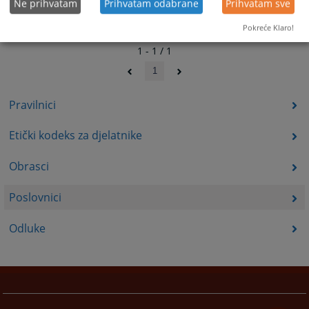
Ne prihvatam
Prihvatam odabrane
Prihvatam sve
Pokreće Klaro!
1 - 1 / 1
1
Pravilnici
Etički kodeks za djelatnike
Obrasci
Poslovnici
Odluke