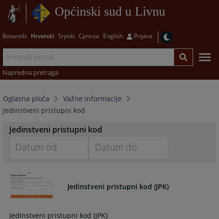
Općinski sud u Livnu
Bosanski
Hrvatski
Srpski
Српски
English
Prijava
Napredna pretraga
Oglasna ploča
Važne informacije
Jedinstveni pristupni kod
Jedinstveni pristupni kod
Navigate
Navigate
forward
forward
to
to
Jedinstveni pristupni kod (JPK)
interact
interact
with
with
Jedinstveni pristupni kod (JPK)
the
the