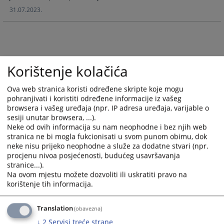
calendar
calendar
31.07.2023.
and
and
select
select
a
a
date.
date.
Press
Press
Korištenje kolačića
the
the
question
question
Ova web stranica koristi određene skripte koje mogu
mark
mark
pohranjivati i koristiti određene informacije iz vašeg
browsera i vašeg uređaja (npr. IP adresa uređaja, varijable o
key
key
sesiji unutar browsera, ...).
to
to
Neke od ovih informacija su nam neophodne i bez njih web
get
get
stranica ne bi mogla fukcionisati u svom punom obimu, dok
the
the
neke nisu prijeko neophodne a služe za dodatne stvari (npr.
keyboard
keyboard
procjenu nivoa posjećenosti, budućeg usavršavanja
shortcuts
shortcuts
stranice...).
for
for
Na ovom mjestu možete dozvoliti ili uskratiti pravo na
korištenje tih informacija.
changing
changing
dates.
dates.
Translation
(obavezna)
↓
2
Servisi treće strane