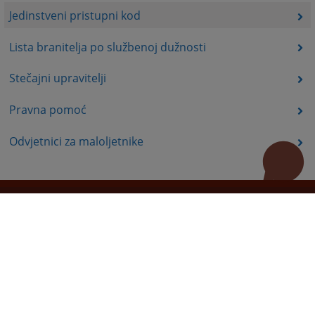
Jedinstveni pristupni kod
Lista branitelja po službenoj dužnosti
Stečajni upravitelji
Pravna pomoć
Odvjetnici za maloljetnike
Korisne poveznice
Pomoć za korištenje
Mapa stranice
Pravila privatnosti