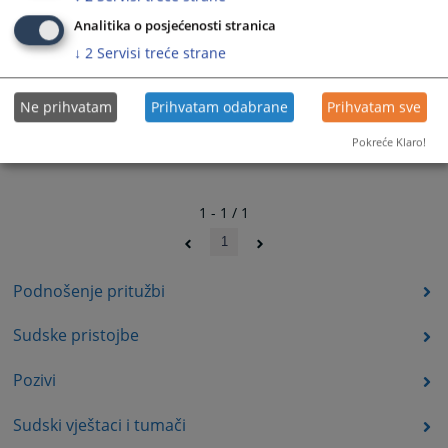
Analitika o posjećenosti stranica
↓
2
Servisi treće strane
Ne prihvatam
Prihvatam odabrane
Prihvatam sve
Pokreće Klaro!
1 - 1 / 1
1
Podnošenje pritužbi
Sudske pristojbe
Pozivi
Sudski vještaci i tumači