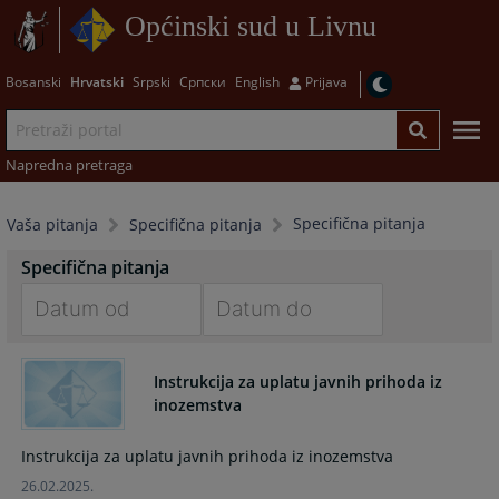
Općinski sud u Livnu
Bosanski
Hrvatski
Srpski
Српски
English
Prijava
Napredna pretraga
Specifična pitanja
Vaša pitanja
Specifična pitanja
Specifična pitanja
Navigate
Navigate
forward
forward
Instrukcija za uplatu javnih prihoda iz
to
to
inozemstva
interact
interact
with
with
Instrukcija za uplatu javnih prihoda iz inozemstva
the
the
26.02.2025.
calendar
calendar