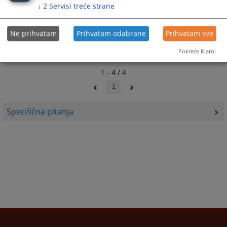
Punovažna je ona oporuka koja je sačinjena u obliku
↓
2
Servisi treće strane
utvrđenim zakonom i pod uvjetima predviđenim zakonom.
27.05.2010.
Ne prihvatam
Prihvatam odabrane
Prihvatam sve
Pokreće Klaro!
1 - 4 / 4
1
Specifična pitanja