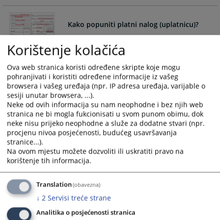
and
and
select
select
Kako popuniti platni nalog (uplatnicu)?
a
a
date.
date.
Korištenje kolačića
Popunjavanje platnog naloga propisano je Pravilnikom o
Press
Press
načinu uplate, pripadnosti i raspodjele javnih prihoda u
the
the
Ova web stranica koristi određene skripte koje mogu
Federaciji Bosne i Hercegovine („Službene novine Federacije
question
question
pohranjivati i koristiti određene informacije iz vašeg
BiH“, broj: 54/20, 55/20-ispravka, 63/20, 88/20 i 28/21).
mark
mark
browsera i vašeg uređaja (npr. IP adresa uređaja, varijable o
24.07.2023.
key
key
sesiji unutar browsera, ...).
Neke od ovih informacija su nam neophodne i bez njih web
to
to
stranica ne bi mogla fukcionisati u svom punom obimu, dok
get
get
neke nisu prijeko neophodne a služe za dodatne stvari (npr.
Kako deponirati oporuku?
the
the
procjenu nivoa posjećenosti, budućeg usavršavanja
keyboard
keyboard
stranice...).
shortcuts
shortcuts
Na ovom mjestu možete dozvoliti ili uskratiti pravo na
Deponiranje oporuke u Općinskom sudu.
for
for
korištenje tih informacija.
changing
changing
dates.
dates.
Translation
(obavezna)
Kako sastaviti oporuku?
↓
2
Servisi treće strane
Analitika o posjećenosti stranica