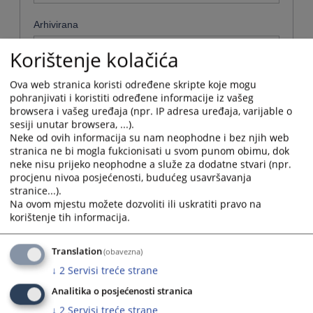
Arhivirana
Ne
Korištenje kolačića
Datum od
Ova web stranica koristi određene skripte koje mogu
pohranjivati i koristiti određene informacije iz vašeg
browsera i vašeg uređaja (npr. IP adresa uređaja, varijable o
sesiji unutar browsera, ...).
Navigate
Neke od ovih informacija su nam neophodne i bez njih web
forward
Datum do
stranica ne bi mogla fukcionisati u svom punom obimu, dok
to
neke nisu prijeko neophodne a služe za dodatne stvari (npr.
interact
procjenu nivoa posjećenosti, budućeg usavršavanja
with
Navigate
stranice...).
the
forward
Sortiraj po
Na ovom mjestu možete dozvoliti ili uskratiti pravo na
calendar
to
korištenje tih informacija.
and
interact
Odaberi...
select
with
a
the
Translation
(obavezna)
date.
Napredne stavke
calendar
↓
2
Servisi treće strane
Press
and
the
select
Analitika o posjećenosti stranica
Pretraži
question
a
↓
2
Servisi treće strane
mark