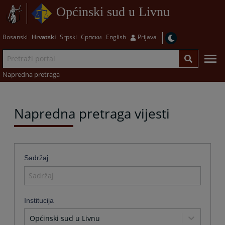
Općinski sud u Livnu
Bosanski
Hrvatski
Srpski
Српски
English
Prijava
Napredna pretraga
Napredna pretraga vijesti
Sadržaj
Institucija
Općinski sud u Livnu