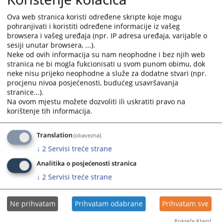
16.02.2024.
Ova web stranica koristi određene skripte koje mogu
pohranjivati i koristiti određene informacije iz vašeg
browsera i vašeg uređaja (npr. IP adresa uređaja, varijable o
Odluke o predvidivim rokovima
sesiji unutar browsera, ...).
Općinskog suda u Livnu za 2023. godinu
Neke od ovih informacija su nam neophodne i bez njih web
stranica ne bi mogla fukcionisati u svom punom obimu, dok
neke nisu prijeko neophodne a služe za dodatne stvari (npr.
Odluke o predvidivim rokovima Općinskog suda u Livnu za
procjenu nivoa posjećenosti, budućeg usavršavanja
2023. godinu
stranice...).
15.02.2023.
Na ovom mjestu možete dozvoliti ili uskratiti pravo na
korištenje tih informacija.
Odluke o predvidivim rokovima
Translation
(obavezna)
Općinskog suda u Livnu za 2022. godinu
↓
2
Servisi treće strane
Odluka o predvidivim vremenskim rokovima za period od
Analitika o posjećenosti stranica
01.01.do 31.12. 2022. godine
↓
2
Servisi treće strane
26.01.2022.
Ne prihvatam
Prihvatam odabrane
Prihvatam sve
Odluke o predvidivim rokovima
Pokreće Klaro!