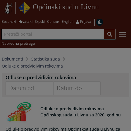
Općinski sud u Livnu
Bosanski
Hrvatski
Srpski
Српски
English
Prijava
Napredna pretraga
Dokumenti
Statistika suda
Odluke o predvidivim rokovima
Odluke o predvidivim rokovima
Navigate
Navigate
forward
forward
Odluke o predvidivim rokovima
to
to
Općinskog suda u Livnu za 2026. godinu
interact
interact
with
with
Odluke o predvidivim rokovima Općinskog suda u Livnu za
the
the