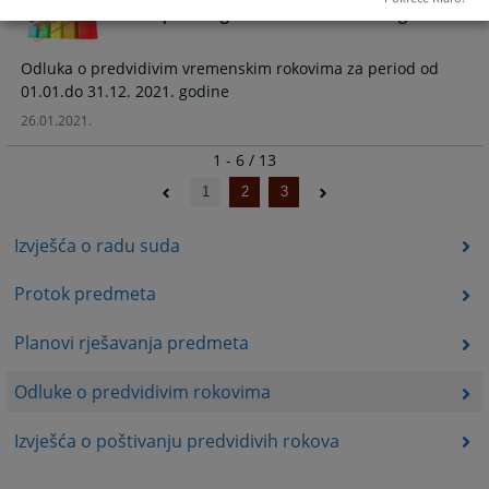
Općinskog suda u Livnu za 2021. godinu
Odluka o predvidivim vremenskim rokovima za period od
01.01.do 31.12. 2021. godine
26.01.2021.
1 - 6 / 13
1
2
3
Izvješća o radu suda
Protok predmeta
Planovi rješavanja predmeta
Odluke o predvidivim rokovima
Izvješća o poštivanju predvidivih rokova