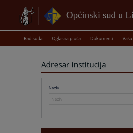
Općinski sud u L
Rad suda
Oglasna ploča
Dokumenti
Vaša 
Adresar institucija
Naziv