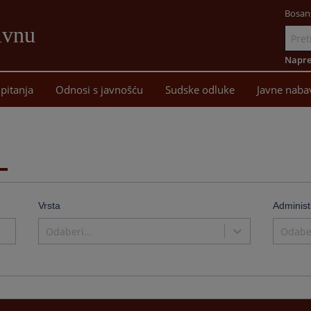
Bosan
ivnu
Idi
na
Napre
sadržaj
pitanja
Odnosi s javnošću
Sudske odluke
Javne naba
Vrsta
Administ
Odaberi...
Odaber