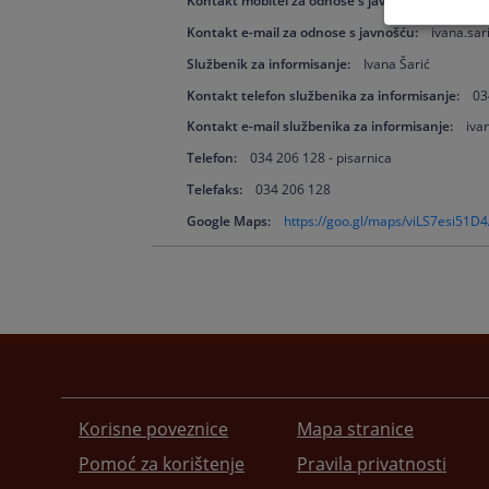
Kontakt mobitel za odnose s javnošću:
063 348
Kontakt e-mail za odnose s javnošću:
ivana.sa
Službenik za informisanje:
Ivana Šarić
Kontakt telefon službenika za informisanje:
03
Kontakt e-mail službenika za informisanje:
iva
Telefon:
034 206 128 - pisarnica
Telefaks:
034 206 128
Google Maps:
https://goo.gl/maps/viLS7esi51D
Korisne poveznice
Mapa stranice
Pomoć za korištenje
Pravila privatnosti