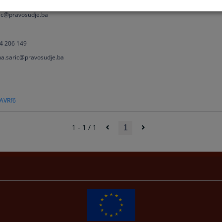
 972
ric@pravosudje.ba
4 206 149
na.saric@pravosudje.ba
4AVRf6
1 - 1 / 1
1