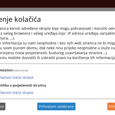
enje kolačića
nica koristi određene skripte koje mogu pohranjivati i koristiti od
iz vašeg browsera i vašeg uređaja (npr. IP adresa uređaja, varijable 
era, ...).
h informacija su nam neophodne i bez njih web stranica ne bi mog
i u svom punom obimu, dok neke nisu prijeko neophodne a služe z
udje.ba
 procjenu nivoa posjećenosti, budućeg usavršavanja stranice...).
tu možete dozvoliti ili uskratiti pravo na korištenje tih informacija
nslation
(obavezna)
Servisi treće strane
stupak (od 08:30 do 14:00 sati-odmah nakon provjere); Prekršajno odjeljenje: uvj
litika o posjećenosti stranica
vjere da nema kazni); Registar: potvrda iz sudskog registra (aktivni i povijesni)
 ZK stanju, uvjerenje o nekretninama, potvrda da je predmet zaprimljen u ZK ured (
Servisi treće strane
tam
Prihvatam odabrane
Pri
 149