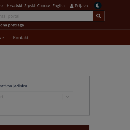
ski
Hrvatski
Srpski
Српски
English
Prijava
dna pretraga
ve
Kontakt
rativna jedinica
i...