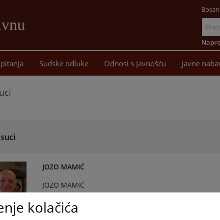
Bosan
ivnu
Idi
na
Napre
sadržaj
pitanja
Sudske odluke
Odnosi s javnošću
Javne naba
uci
 suci
JOZO MAMIĆ
JOZO MAMIĆ
27.01.2026.
enje kolačića