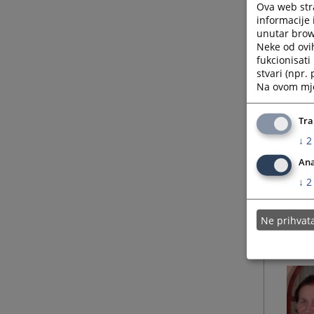
Ova web stra
informacije 
unutar brows
Neke od ovi
fukcionisat
stvari (npr.
Na ovom mjes
Tra
↓
2
Ana
↓
2
Ne prihva