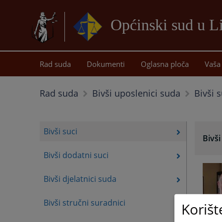
Općinski sud u L
Rad suda
Dokumenti
Oglasna ploča
Vaša 
Bivši s
Rad suda
Bivši uposlenici suda
Bivši suci
Bivši
Bivši dodatni suci
Bivši djelatnici suda
Bivši stručni suradnici
Korišt