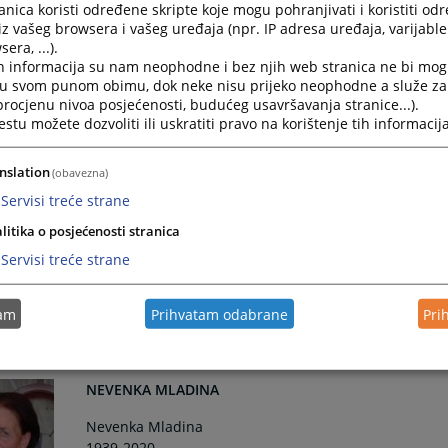
nica koristi određene skripte koje mogu pohranjivati i koristiti od
KARMELA LEMO
iz vašeg browsera i vašeg uređaja (npr. IP adresa uređaja, varijable 
era, ...).
Karmela Lemo
h informacija su nam neophodne i bez njih web stranica ne bi mog
1958
i u svom punom obimu, dok neke nisu prijeko neophodne a služe z
 procjenu nivoa posjećenosti, budućeg usavršavanja stranice...).
tu možete dozvoliti ili uskratiti pravo na korištenje tih informacija
MIRSAD SOFTIĆ
nslation
(obavezna)
Mirsad Softić
Servisi treće strane
1954
litika o posjećenosti stranica
Servisi treće strane
SUZANA TERZIĆ
Suzana Terzić
tam
Prihvatam odabrane
Pri
1953
NEVENKA MLADINA
Nevenka Mladina
1939-2020