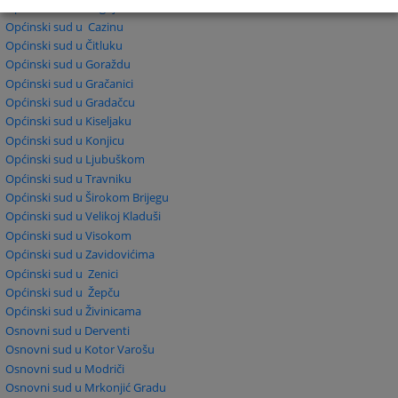
Općinski sud u Bugojnu
Općinski sud u Cazinu
Općinski sud u Čitluku
Općinski sud u Goraždu
Općinski sud u Gračanici
Općinski sud u Gradačcu
Općinski sud u Kiseljaku
Općinski sud u Konjicu
Općinski sud u Ljubuškom
Općinski sud u Travniku
Općinski sud u Širokom Brijegu
Općinski sud u Velikoj Kladuši
Općinski sud u Visokom
Općinski sud u Zavidovićima
Općinski sud u Zenici
Općinski sud u Žepču
Općinski sud u Živinicama
Osnovni sud u Derventi
Osnovni sud u Kotor Varošu
Osnovni sud u Modriči
Osnovni sud u Mrkonjić Gradu