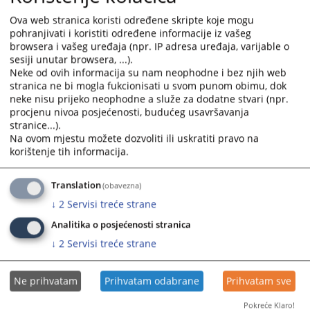
Europska Unija
Ova web stranica koristi određene skripte koje mogu
pohranjivati i koristiti određene informacije iz vašeg
Europski sud
browsera i vašeg uređaja (npr. IP adresa uređaja, varijable o
Europski ombudsman
sesiji unutar browsera, ...).
Vijeće Europe
Neke od ovih informacija su nam neophodne i bez njih web
Europski sud za ljudska prava
stranica ne bi mogla fukcionisati u svom punom obimu, dok
neke nisu prijeko neophodne a služe za dodatne stvari (npr.
Pravosudni portali
procjenu nivoa posjećenosti, budućeg usavršavanja
stranice...).
Centar za sudsku dokumentaciju
Na ovom mjestu možete dozvoliti ili uskratiti pravo na
korištenje tih informacija.
Kantonalni sud u Bihaću
Kantonalni sud u Zenici
Kantonalni sud u Goraždu
Translation
(obavezna)
Kantonalni sud u Mostaru
↓
2
Servisi treće strane
Kantonalni sud u Novom Travniku
Analitika o posjećenosti stranica
Kantonalni sud u Odžaku
Kantonalni sud u Širokom Brijegu
↓
2
Servisi treće strane
Kantonalni sud u Tuzli
Kantonalni sud u Sarajevu
Ne prihvatam
Prihvatam odabrane
Prihvatam sve
Okružni sud u Istočnom Sarajevu
Općinski sud u Bosanskoj Krupi
Pokreće Klaro!