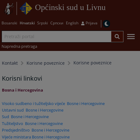
Općinski sud u Livnu
Bosanski
Hrvatski
Srpski
Српски
English
Prijava
Napredna pretraga
Korisne poveznice
Kontakt
Korisne poveznice
Korisni linkovi
Bosna i Hercegovina
Visoko sudbeno i tužiteljsko vijeće Bosne i Hercegovine
Ustavni sud Bosne i Hercegovine
Sud Bosne i Hercegovine
Tužiteljstvo Bosne i Hercegovine
Predsjedništvo Bosne i Hercegovine
Vijeće ministara Bosne i Hercegovine