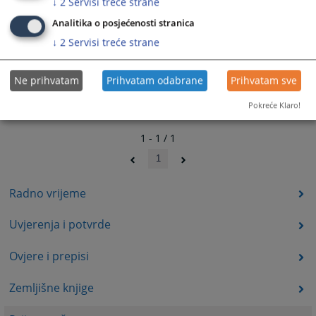
↓
2
Servisi treće strane
Analitika o posjećenosti stranica
↓
2
Servisi treće strane
Ne prihvatam
Prihvatam odabrane
Prihvatam sve
Pokreće Klaro!
1 - 1 / 1
1
Radno vrijeme
Uvjerenja i potvrde
Ovjere i prepisi
Zemljišne knjige