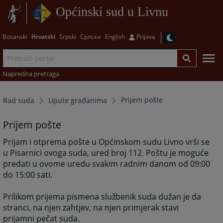
Općinski sud u Livnu
Bosanski
Hrvatski
Srpski
Српски
English
Prijava
Napredna pretraga
Prijem pošte
Rad suda
Upute građanima
Prijem pošte
Prijam i otprema pošte u Općinskom sudu Livno vrši se
u Pisarnici ovoga suda, ured broj 112. Poštu je moguće
predati u ovome uredu svakim radnim danom od 09:00
do 15:00 sati.
Prilikom prijema pismena službenik suda dužan je da
stranci, na njen zahtjev, na njen primjerak stavi
prijamni pečat suda.