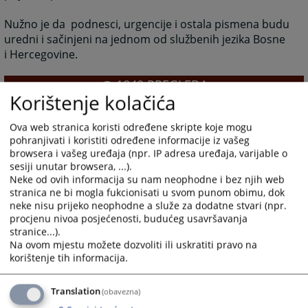
Nužno je da podnesci, urgencije i ostala pismena budu
uredni i sačinjeni na jednom od službenih jezika Bosne
i Hercegovine.
1840
PREGLEDA
Korištenje kolačića
Ova web stranica koristi određene skripte koje mogu
pohranjivati i koristiti određene informacije iz vašeg
browsera i vašeg uređaja (npr. IP adresa uređaja, varijable o
sesiji unutar browsera, ...).
Neke od ovih informacija su nam neophodne i bez njih web
stranica ne bi mogla fukcionisati u svom punom obimu, dok
neke nisu prijeko neophodne a služe za dodatne stvari (npr.
procjenu nivoa posjećenosti, budućeg usavršavanja
stranice...).
Na ovom mjestu možete dozvoliti ili uskratiti pravo na
korištenje tih informacija.
Translation
(obavezna)