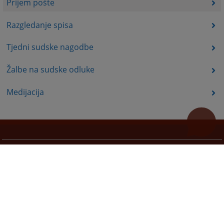
Prijem pošte
Razgledanje spisa
Tjedni sudske nagodbe
Žalbe na sudske odluke
Medijacija
Korisne poveznice
Pomoć za korištenje
Mapa stranice
Pravila privatnosti