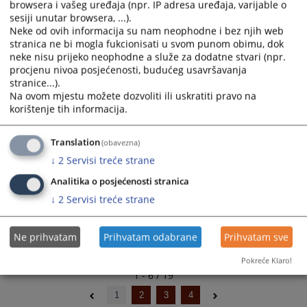
browsera i vašeg uređaja (npr. IP adresa uređaja, varijable o
68 2 P 031963 21 P, Utvrđenje i uknjižba prava služnosti
and
and
sesiji unutar browsera, ...).
09.06.2025.
select
select
Neke od ovih informacija su nam neophodne i bez njih web
a
a
stranica ne bi mogla fukcionisati u svom punom obimu, dok
68 2 P 034179 22 P, Naknada štete
date.
date.
neke nisu prijeko neophodne a služe za dodatne stvari (npr.
09.06.2025.
procjenu nivoa posjećenosti, budućeg usavršavanja
Press
Press
stranice...).
the
the
Na ovom mjestu možete dozvoliti ili uskratiti pravo na
68 2 P 036310 23 P, Utvrđenje ništavnosti ugovora
question
question
korištenje tih informacija.
09.06.2025.
mark
mark
key
key
Translation
(obavezna)
68 2 P 018588 18 P, Ugovor o poklonu nekretnina
to
to
09.06.2025.
↓
2
Servisi treće strane
get
get
the
the
Analitika o posjećenosti stranica
keyboard
keyboard
↓
2
Servisi treće strane
shortcuts
shortcuts
for
for
Ne prihvatam
Prihvatam odabrane
Prihvatam sve
changing
changing
dates.
dates.
Pokreće Klaro!
1 - 6 / 19
1
2
3
4