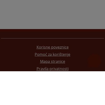
Korisne poveznice
Pomoć za korištenje
Mapa stranice
Pravila privatnosti
Redizajn web stranice je finansirala Evropska unija. Za njen sadržaj isključivo je odgovorno
Visoko sudsko i tužilačko vijeće BiH i ona ne odražava nužno stavove Evropske unije.