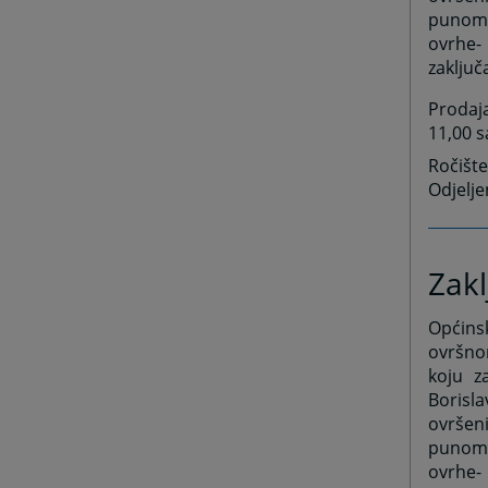
punomo
ovrhe-
zaključ
Prodaj
11,00 sa
Ročišt
Odjelje
Zakl
Općins
ovršno
koju z
Borisla
ovršen
punomo
ovrhe- 