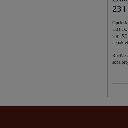
23 I
Općinski
D.O.O., 
v.sp. 5,
nepokret
Ročište 
soba bro