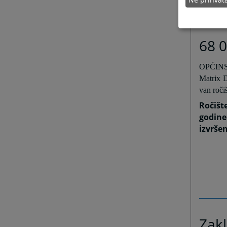
Tomislav
68 0
OPĆINSK
Matrix D
van roči
Ročišt
godine
izvršen
Zakl