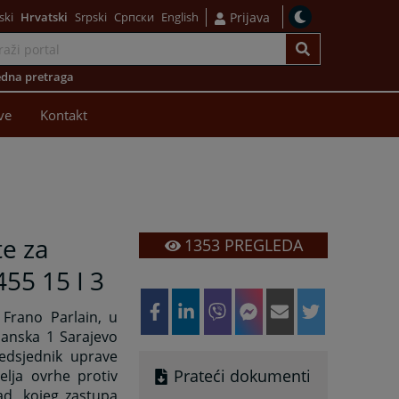
ski
Hrvatski
Srpski
Српски
English
Prijava
dna pretraga
ve
Kontakt
te za
1353
PREGLEDA
455 15 I 3
 Frano Parlain, u
manska 1 Sarajevo
redsjednik uprave
Prateći dokumenti
elja ovrhe protiv
ad, kojeg zastupa