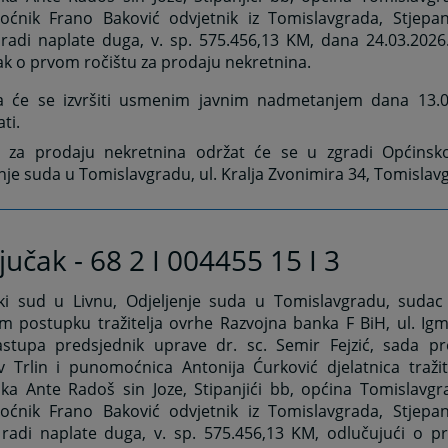
ćnik Frano Baković odvjetnik iz Tomislavgrada, Stjepan
 radi naplate duga, v. sp. 575.456,13 KM, dana 24.03.2026
ak o prvom ročištu za prodaju nekretnina.
a će se izvršiti usmenim javnim nadmetanjem dana 13.0
ti.
e za prodaju nekretnina održat će se u zgradi Općinsk
nje suda u Tomislavgradu, ul. Kralja Zvonimira 34, Tomislavg
jučak - 68 2 I 004455 15 I 3
ki sud u Livnu, Odjeljenje suda u Tomislavgradu, sudac
m postupku tražitelja ovrhe Razvojna banka F BiH, ul. Ig
astupa predsjednik uprave dr. sc. Semir Fejzić, sada p
v Trlin i punomoćnica Antonija Ćurković djelatnica tražit
ika Ante Radoš sin Joze, Stipanjići bb, općina Tomislavgr
ćnik Frano Baković odvjetnik iz Tomislavgrada, Stjepan
radi naplate duga, v. sp. 575.456,13 KM, odlučujući o pri