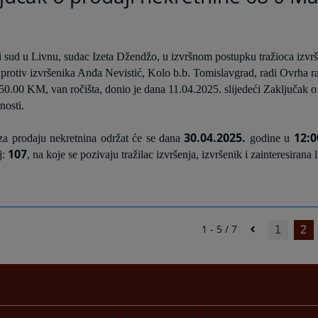
 sud u Livnu, sudac Izeta Džendžo, u izvršnom postupku tražioca izvrš
protiv izvršenika Anđa Nevistić, Kolo b.b. Tomislavgrad, radi Ovrha ra
250.00 KM, van ročišta, donio je dana 11.04.2025. slijedeći Zaključak o
nosti.
30.04.2025.
12:0
za prodaju nekretnina održat će se dana
godine u
1
07
j:
, na koje se pozivaju tražilac izvršenja, izvršenik i zainteresirana 
1 - 5 / 7
1
2