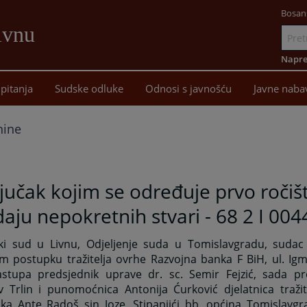
Bosan
ivnu
Idi
na
Napre
sadržaj
pitanja
Sudske odluke
Odnosi s javnošću
Javne naba
nine
jučak kojim se određuje prvo ročiš
aju nepokretnih stvari - 68 2 I 004
ki sud u Livnu, Odjeljenje suda u Tomislavgradu, sudac
m postupku tražitelja ovrhe Razvojna banka F BiH, ul. Ig
astupa predsjednik uprave dr. sc. Semir Fejzić, sada p
v Trlin i punomoćnica Antonija Ćurković djelatnica tražit
ika Ante Radoš sin Joze, Stipanjići bb, općina Tomislavgr