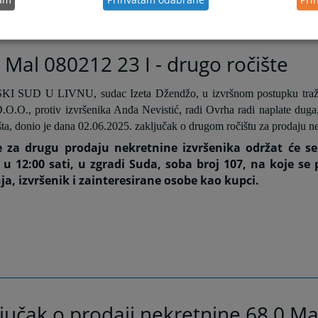
gradu, ul. Kralja Zvonimira 34, Tomislavgrad,
ured br. 9.
 Mal 080212 23 I - drugo ročište
I SUD U LIVNU, sudac Izeta Džendžo, u izvršnom postupku tražite
.O.O., protiv izvršenika Anđa Nevistić, radi Ovrha radi naplate duga
šta, donio je dana 02.06.2025. zaključak o drugom ročištu za prodaju ne
e za drugu prodaju nekretnine izvršenika održat će se
 u 12:00 sati, u zgradi Suda, soba broj 107, na koje se p
ja, izvršenik i zainteresirane osobe kao kupci.
jučak o prodaji nekretnine 68 0 M