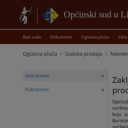
Općinski sud u L
Rad suda
Dokumenti
Oglasna ploča
Vaša 
Nekret
Oglasna ploča
Sudska prodaja
Nekretnine
Zakl
prod
Pokretnine
Općins
ovršno
koju z
Borisla
ovršen