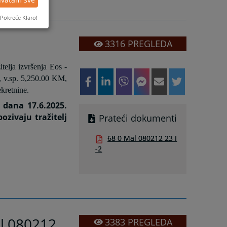
Pokreće Klaro!
3316
PREGLEDA
lja izvršenja Eos -
, v.sp. 5,250.00 KM,
kretnine.
 dana 17.6.2025.
ozivaju tražitelj
Prateći dokumenti
68 0 Mal 080212 23 I
-2
al 080212
3383
PREGLEDA