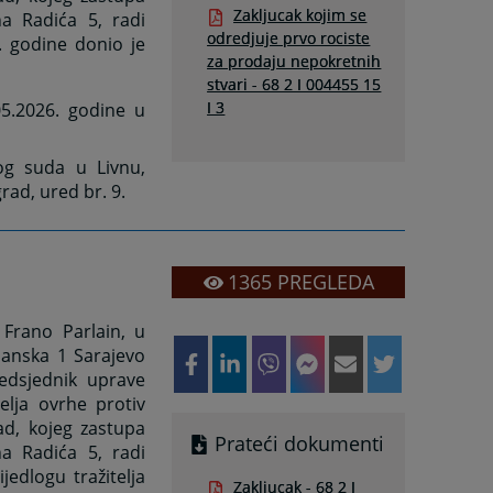
Zakljucak kojim se
a Radića 5, radi
odredjuje prvo rociste
. godine donio je
za prodaju nepokretnih
stvari - 68 2 I 004455 15
I 3
5.2026. godine u
og suda u Livnu,
rad, ured br. 9.
1365
PREGLEDA
 Frano Parlain, u
manska 1 Sarajevo
redsjednik uprave
elja ovrhe protiv
ad, kojeg zastupa
Prateći dokumenti
a Radića 5, radi
jedlogu tražitelja
Zakljucak - 68 2 I