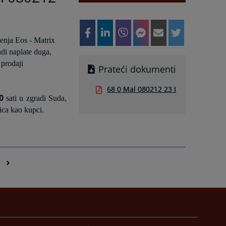
enja Eos - Matrix
di naplate duga,
 prodaji
Prateći dokumenti
68 0 Mal 080212 23 I
0
sati u zgradi Suda,
lica kao kupci.