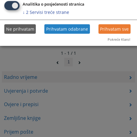
Analitika o posjećenosti stranica
↓
2
Servisi treće strane
Ne prihvatam
Prihvatam odabrane
Prihvatam sve
Pokreće Klaro!
1 - 1 / 1
1
Radno vrijeme
Uvjerenja i potvrde
Ovjere i prepisi
Zemljišne knjige
Prijem pošte