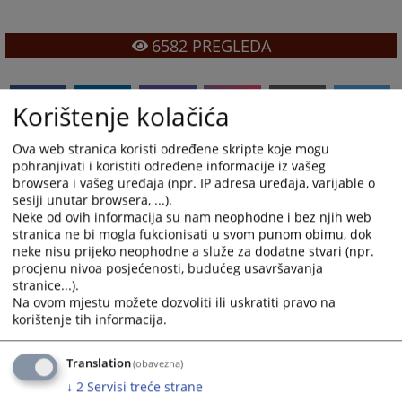
6582
PREGLEDA
Korištenje kolačića
Ova web stranica koristi određene skripte koje mogu
pohranjivati i koristiti određene informacije iz vašeg
browsera i vašeg uređaja (npr. IP adresa uređaja, varijable o
sesiji unutar browsera, ...).
Neke od ovih informacija su nam neophodne i bez njih web
stranica ne bi mogla fukcionisati u svom punom obimu, dok
neke nisu prijeko neophodne a služe za dodatne stvari (npr.
procjenu nivoa posjećenosti, budućeg usavršavanja
stranice...).
Na ovom mjestu možete dozvoliti ili uskratiti pravo na
korištenje tih informacija.
Translation
(obavezna)
↓
2
Servisi treće strane