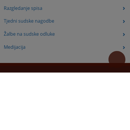
Razgledanje spisa
Tjedni sudske nagodbe
Žalbe na sudske odluke
Medijacija
Korisne poveznice
Pomoć za korištenje
Mapa stranice
Pravila privatnosti