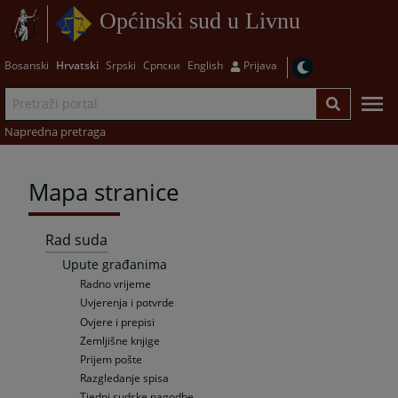
Općinski sud u Livnu
Bosanski
Hrvatski
Srpski
Српски
English
Prijava
Napredna pretraga
Mapa stranice
Rad suda
Upute građanima
Radno vrijeme
Uvjerenja i potvrde
Ovjere i prepisi
Zemljišne knjige
Prijem pošte
Razgledanje spisa
Tjedni sudske nagodbe