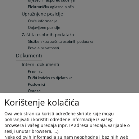
Mjesečni raspored suđenja
Elektronička oglasna ploča
Upražnjene pozicije
Opće informacije
Objavljene pozicije
Zaštita osobnih podataka
Službenik za zaštitu osobnih podataka
Pravila privatnosti
Dokumenti
Interni dokumenti
Pravilnici
Etički kodeks za djelatnike
Poslovnici
Obrasci
Odluke
Korištenje kolačića
Zakonska regulativa
Zakoni Bosne i Hercegovine
Ova web stranica koristi određene skripte koje mogu
Zakoni Federacije Bosne i Hercegovine
pohranjivati i koristiti određene informacije iz vašeg
Zakoni Hercegbosanske županije
browsera i vašeg uređaja (npr. IP adresa uređaja, varijable o
sesiji unutar browsera, ...).
Odluke
Neke od ovih informacija su nam neophodne i bez njih web
Ostali propisi