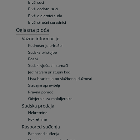
Bivši suci
Bivši dodatni suci
Bivši djelatnici suda
Bivši stručni suradnici
Oglasna ploča
Važne informacije
Podnošenje pritužbi
Sudske pristojbe
Pozivi
Sudski vještaci i tumači
Jedinstveni pristupni kod
Lista branitelja po službenoj dužnosti
Stečajni upravitelji
Pravna pomoć
Odvjetnici za maloljetnike
Sudska prodaja
Nekretnine
Pokretnine
Raspored suđenja
Raspored suđenja