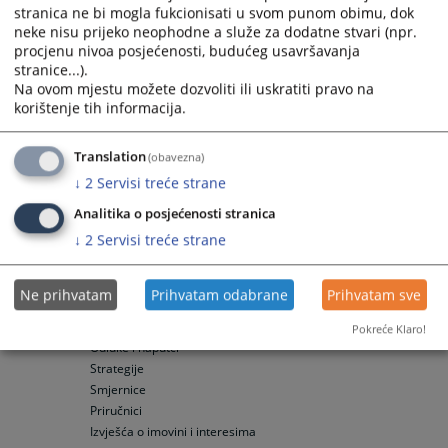
stranica ne bi mogla fukcionisati u svom punom obimu, dok
Podzakonski akti
neke nisu prijeko neophodne a služe za dodatne stvari (npr.
Strateški dokumenti
procjenu nivoa posjećenosti, budućeg usavršavanja
Godišnji program rada suda
stranice...).
Planovi integriteta
Na ovom mjestu možete dozvoliti ili uskratiti pravo na
Statistika suda
korištenje tih informacija.
Izvješća o radu suda
Protok predmeta
Translation
(obavezna)
Planovi rješavanja predmeta
↓
2
Servisi treće strane
Odluke o predvidivim rokovima
Analitika o posjećenosti stranica
Izvješća o poštivanju predvidivih rokova
Proračuni suda
↓
2
Servisi treće strane
Proračuni
Izvršenje proračuna suda
Ne prihvatam
Prihvatam odabrane
Prihvatam sve
VSTV dokumenti
Pravilnici
Pokreće Klaro!
Odluke i naputci
Strategije
Smjernice
Priručnici
Izvješća o imovini i interesima