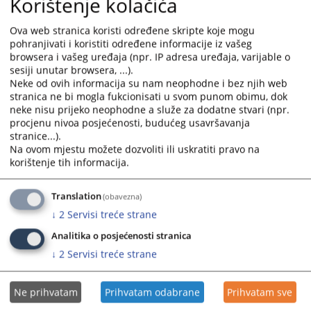
Korištenje kolačića
calendar
calendar
and
and
Ova web stranica koristi određene skripte koje mogu
pohranjivati i koristiti određene informacije iz vašeg
select
select
browsera i vašeg uređaja (npr. IP adresa uređaja, varijable o
a
a
sesiji unutar browsera, ...).
date.
date.
Neke od ovih informacija su nam neophodne i bez njih web
Press
Press
stranica ne bi mogla fukcionisati u svom punom obimu, dok
the
the
neke nisu prijeko neophodne a služe za dodatne stvari (npr.
question
question
procjenu nivoa posjećenosti, budućeg usavršavanja
mark
mark
stranice...).
Na ovom mjestu možete dozvoliti ili uskratiti pravo na
key
key
korištenje tih informacija.
to
to
get
get
the
the
Translation
(obavezna)
keyboard
keyboard
↓
2
Servisi treće strane
shortcuts
shortcuts
Analitika o posjećenosti stranica
for
for
↓
2
Servisi treće strane
changing
changing
dates.
dates.
Ne prihvatam
Prihvatam odabrane
Prihvatam sve