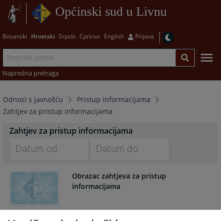
Općinski sud u Livnu
Bosanski
Hrvatski
Srpski
Српски
English
Prijava
Napredna pretraga
Odnosi s javnošću
Pristup informacijama
Zahtjev za pristup informacijama
Zahtjev za pristup informacijama
Navigate
Navigate
Obrazac zahtjeva za pristup
forward
forward
informacijama
to
to
interact
interact
with
with
the
the