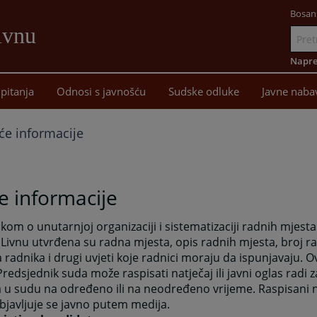
Bosan
ivnu
Idi
na
Napre
sadržaj
pitanja
Odnosi s javnošću
Sudske odluke
Javne naba
će informacije
e informacije
ikom o unutarnjoj organizaciji i sistematizaciji radnih mjes
Livnu utvrđena su radna mjesta, opis radnih mjesta, broj r
radnika i drugi uvjeti koje radnici moraju da ispunjavaju. 
Predsjednik suda može raspisati natječaj ili javni oglas radi
u sudu na određeno ili na neodređeno vrijeme. Raspisani nat
bjavljuje se javno putem medija.