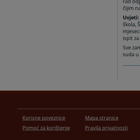
rad odg
čijim 
Uvjeti
škola, 
mjeseci
ispit z
Sve zam
suda u 
Korisne poveznice
Mapa stranice
Pomoć za korištenje
Pravila privatnosti