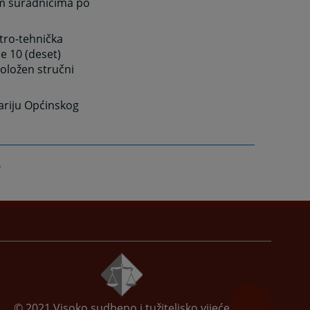
im suradnicima po
ktro-tehnička
e 10 (deset)
položen stručni
ariju Općinskog
© 2021
Visoko sudbeno i tužiteljsko vijeće