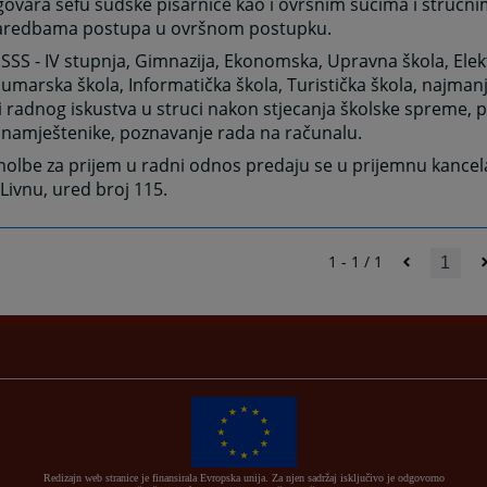
ovara šefu sudske pisarnice kao i ovršnim sucima i stručn
naredbama postupa u ovršnom postupku.
:
SSS - IV stupnja, Gimnazija, Ekonomska, Upravna škola, Ele
Šumarska škola, Informatička škola, Turistička škola, najmanj
 radnog iskustva u struci nakon stjecanja školske spreme, 
a namještenike, poznavanje rada na računalu.
olbe za prijem u radni odnos predaju se u prijemnu kancel
Livnu, ured broj 115.
1 - 1 / 1
1
Redizajn web stranice je finansirala Evropska unija. Za njen sadržaj isključivo je odgovorno