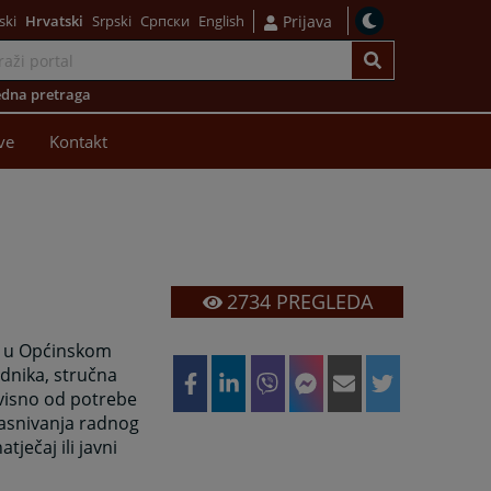
ski
Hrvatski
Srpski
Српски
English
Prijava
dna pretraga
ve
Kontakt
2734
PREGLEDA
ta u Općinskom
adnika, stručna
Ovisno od potrebe
 zasnivanja radnog
ječaj ili javni