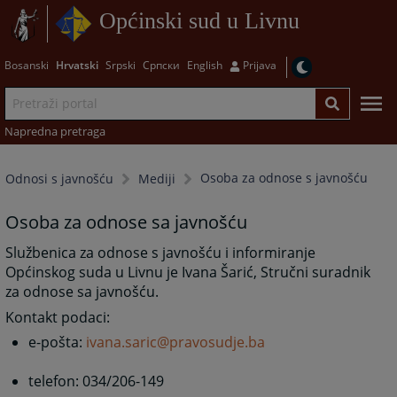
Općinski sud u Livnu
Bosanski
Hrvatski
Srpski
Српски
English
Prijava
Napredna pretraga
Osoba za odnose s javnošću
Odnosi s javnošću
Mediji
Osoba za odnose sa javnošću
Službenica za odnose s javnošću i informiranje
Općinskog suda u Livnu je Ivana Šarić, Stručni suradnik
za odnose sa javnošću.
Kontakt podaci:
e-pošta:
ivana.saric@pravosudje.ba
telefon: 034/206-149