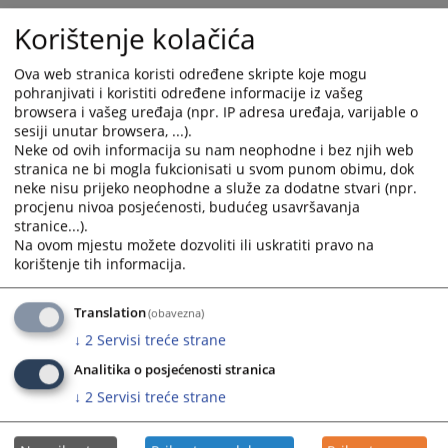
Korištenje kolačića
2926
PREGLEDA
Ova web stranica koristi određene skripte koje mogu
pohranjivati i koristiti određene informacije iz vašeg
browsera i vašeg uređaja (npr. IP adresa uređaja, varijable o
sesiji unutar browsera, ...).
Neke od ovih informacija su nam neophodne i bez njih web
stranica ne bi mogla fukcionisati u svom punom obimu, dok
neke nisu prijeko neophodne a služe za dodatne stvari (npr.
Prateći dokumenti
procjenu nivoa posjećenosti, budućeg usavršavanja
stranice...).
Obrazac zahtjeva za pristup informacijama
Na ovom mjestu možete dozvoliti ili uskratiti pravo na
Vodič za ostvarivanje prava pristupa informacijama
korištenje tih informacija.
Translation
(obavezna)
↓
2
Servisi treće strane
Analitika o posjećenosti stranica
↓
2
Servisi treće strane