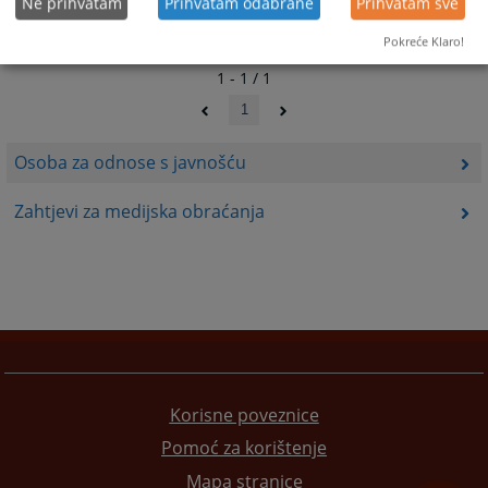
Ne prihvatam
Prihvatam odabrane
Prihvatam sve
Pokreće Klaro!
1 - 1 / 1
1
Osoba za odnose s javnošću
Zahtjevi za medijska obraćanja
Korisne poveznice
Pomoć za korištenje
Mapa stranice