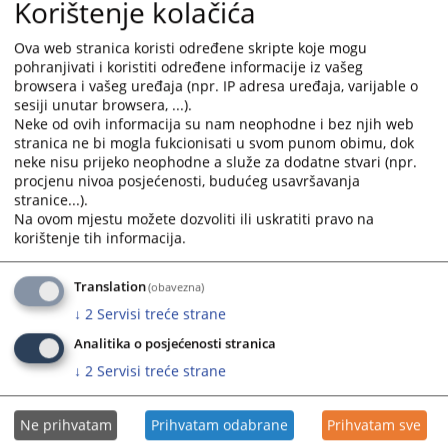
Korištenje kolačića
select
select
Plan javnih nabavki Općinskog suda u Livnu za 2024.
a
a
Ova web stranica koristi određene skripte koje mogu
godinu
date.
date.
pohranjivati i koristiti određene informacije iz vašeg
28.02.2024.
Press
Press
browsera i vašeg uređaja (npr. IP adresa uređaja, varijable o
sesiji unutar browsera, ...).
the
the
Plan javnih nabavki Općinskog suda u Livnu za 2023.
Neke od ovih informacija su nam neophodne i bez njih web
question
question
stranica ne bi mogla fukcionisati u svom punom obimu, dok
godinu
mark
mark
neke nisu prijeko neophodne a služe za dodatne stvari (npr.
19.01.2023.
key
key
procjenu nivoa posjećenosti, budućeg usavršavanja
to
to
stranice...).
Plan javnih nabavki Općinskog suda u Livnu za 2022.
get
get
Na ovom mjestu možete dozvoliti ili uskratiti pravo na
godinu
the
the
korištenje tih informacija.
03.03.2022.
keyboard
keyboard
shortcuts
shortcuts
Translation
(obavezna)
Plan javnih nabavki Općinskog suda u Livnu za 2021.
for
for
↓
2
Servisi treće strane
godinu
changing
changing
Analitika o posjećenosti stranica
dates.
dates.
↓
2
Servisi treće strane
Ne prihvatam
Prihvatam odabrane
Prihvatam sve