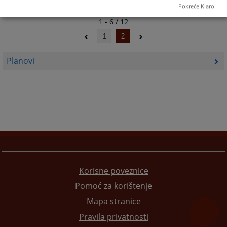
Pokreće Klaro!
1 - 6 / 12
1
2
Planovi
Korisne poveznice
Pomoć za korištenje
Mapa stranice
Pravila privatnosti