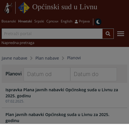
Općinski sud u Livnu
Bosanski
Hrvatski
Srpski
Српски
English
Prijava
Napredna pretraga
Planovi
Javne nabave
Plan nabave
Planovi
Navigate
Navigate
Ispravka Plana javnih nabavki Općinskog suda u Livnu za
forward
forward
2025. godinu
to
to
07.02.2025.
interact
interact
with
with
Plan javnih nabavki Općinskog suda u Livnu za 2025.
the
the
godinu
calendar
calendar
17.01.2025.
and
and