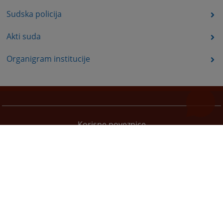
Sudska policija
Akti suda
Organigram institucije
Korisne poveznice
Pomoć za korištenje
Mapa stranice
Pravila privatnosti