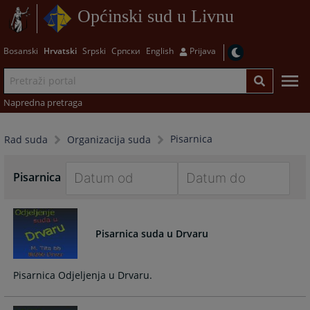
Općinski sud u Livnu
Bosanski
Hrvatski
Srpski
Српски
English
Prijava
Napredna pretraga
Pisarnica
Rad suda
Organizacija suda
Pisarnica
Navigate
Navigate
forward
forward
to
to
Pisarnica suda u Drvaru
interact
interact
with
with
Pisarnica Odjeljenja u Drvaru.
the
the
calendar
calendar
and
and