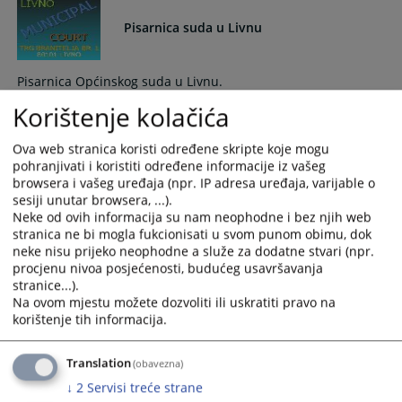
select
select
Pisarnica suda u Livnu
a
a
date.
date.
Press
Press
Pisarnica Općinskog suda u Livnu.
the
the
Korištenje kolačića
question
question
mark
mark
Ova web stranica koristi određene skripte koje mogu
Pisarnica suda u Tomislavgradu
key
key
pohranjivati i koristiti određene informacije iz vašeg
to
to
browsera i vašeg uređaja (npr. IP adresa uređaja, varijable o
get
get
sesiji unutar browsera, ...).
Pisarnica Odjeljenja u Tomislavgradu.
the
the
Neke od ovih informacija su nam neophodne i bez njih web
keyboard
keyboard
stranica ne bi mogla fukcionisati u svom punom obimu, dok
neke nisu prijeko neophodne a služe za dodatne stvari (npr.
shortcuts
shortcuts
procjenu nivoa posjećenosti, budućeg usavršavanja
for
for
stranice...).
changing
changing
Na ovom mjestu možete dozvoliti ili uskratiti pravo na
dates.
dates.
korištenje tih informacija.
Translation
(obavezna)
↓
2
Servisi treće strane