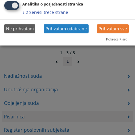
Analitika o posjećenosti stranica
↓
2
Servisi treće strane
Ne prihvatam
Prihvatam odabrane
Prihvatam sve
Pokreće Klaro!
1 - 3 / 3
1
Nadležnost suda
Unutrašnja organizacija
Odjeljenja suda
Pisarnica
Registar poslovnih subjekata