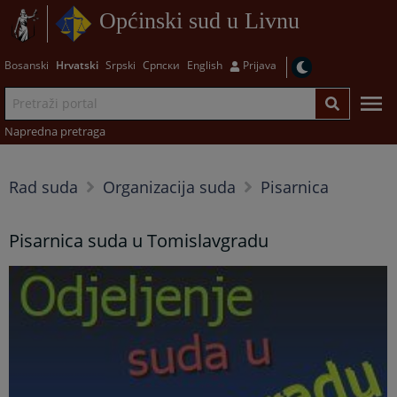
Općinski sud u Livnu
Bosanski
Hrvatski
Srpski
Српски
English
Prijava
Napredna pretraga
Rad suda
Organizacija suda
Pisarnica
Pisarnica suda u Tomislavgradu