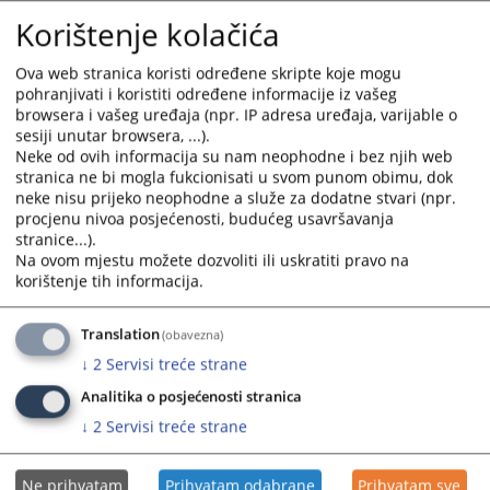
26.09.2022.
and
and
Korištenje kolačića
select
select
Odluka o pokretanju direktnog sporazuma za prijevoz,
a
a
Ova web stranica koristi određene skripte koje mogu
pilanje, cijepanje i slaganje trupaca
date.
date.
pohranjivati i koristiti određene informacije iz vašeg
04.07.2022.
Press
Press
browsera i vašeg uređaja (npr. IP adresa uređaja, varijable o
sesiji unutar browsera, ...).
the
the
Odluka o pokretanju direktnog sporazuma za nabavku
Neke od ovih informacija su nam neophodne i bez njih web
question
question
stranica ne bi mogla fukcionisati u svom punom obimu, dok
klima uređaja
mark
mark
neke nisu prijeko neophodne a služe za dodatne stvari (npr.
29.06.2022.
key
key
procjenu nivoa posjećenosti, budućeg usavršavanja
to
to
stranice...).
Odluka o pokretanju direktnog sporazuma za nabavku PVC
get
get
Na ovom mjestu možete dozvoliti ili uskratiti pravo na
stolarije
korištenje tih informacija.
the
the
24.02.2022.
keyboard
keyboard
shortcuts
shortcuts
Translation
(obavezna)
Odluka o pokretanju direktnog sporazuma za nabavku
for
for
↓
2
Servisi treće strane
Office home and business licenci
changing
changing
13.12.2021.
Analitika o posjećenosti stranica
dates.
dates.
↓
2
Servisi treće strane
Ne prihvatam
Prihvatam odabrane
Prihvatam sve