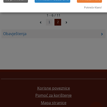
Pokreće Klaro!
1 - 6 / 11
1
2
Obavještenja
Korisne poveznice
Pomoć za korištenje
Mapa stranice