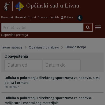
Općinski sud u Livnu
Bosanski
Hrvatski
Srpski
Српски
English
Prijava
Napredna pretraga
Obavještenja
Javne nabave
Obavijesti o nabavi
Obavještenja
Navigate
Navigate
Odluka o pokretanju direktnog sporazuma za nabavku CMS
forward
forward
polica i ormara
to
to
28.10.2022.
interact
interact
with
with
Odluka o pokretanju direktnog sporazuma za nabavku
the
the
radijatora i montažnog materijala
calendar
calendar