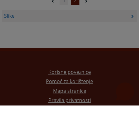
1
2
Slike
Korisne poveznice
Pomoć za korištenje
Mapa stranice
Pravila privatnosti
Redizajn web stranice je finansirala Evropska unija. Za njen sadržaj isključivo je odgovorno
Visoko sudsko i tužilačko vijeće BiH i ona ne odražava nužno stavove Evropske unije.