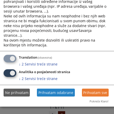
pohranjivati i koristiti određene informacije iz vašeg
Nova pisarnica - prije uređenja
select
select
browsera i vašeg uređaja (npr. IP adresa uređaja, varijable o
a
a
sesiji unutar browsera, ...).
Seminar u Neumu
date.
date.
Neke od ovih informacija su nam neophodne i bez njih web
stranica ne bi mogla fukcionisati u svom punom obimu, dok
Press
Press
neke nisu prijeko neophodne a služe za dodatne stvari (npr.
Upoznavanje sa CMS-om
the
the
procjenu nivoa posjećenosti, budućeg usavršavanja
question
question
stranice...).
mark
mark
Na ovom mjestu možete dozvoliti ili uskratiti pravo na
key
key
korištenje tih informacija.
to
to
get
get
Translation
(obavezna)
the
the
↓
2
Servisi treće strane
keyboard
keyboard
shortcuts
shortcuts
Analitika o posjećenosti stranica
for
for
↓
2
Servisi treće strane
changing
changing
dates.
dates.
Ne prihvatam
Prihvatam odabrane
Prihvatam sve
Pokreće Klaro!
1 - 6 / 11