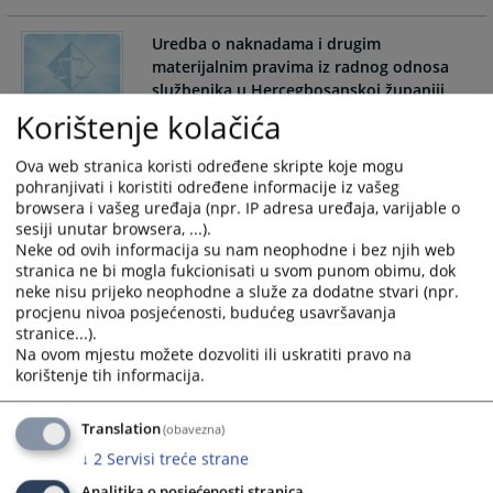
and
and
select
select
Uredba o naknadama i drugim
a
a
materijalnim pravima iz radnog odnosa
službenika u Hercegbosanskoj županiji
date.
date.
Press
Press
Korištenje kolačića
Uredba o naknadama i drugim materijalnim pravima iz
the
the
radnog odnosa službenika u Hercegbosanskoj županiji
question
question
Ova web stranica koristi određene skripte koje mogu
mark
mark
pohranjivati i koristiti određene informacije iz vašeg
browsera i vašeg uređaja (npr. IP adresa uređaja, varijable o
key
key
Uredba o naknadama za službena
sesiji unutar browsera, ...).
to
to
putovanja u Hercegbosanskoj županiji
Neke od ovih informacija su nam neophodne i bez njih web
get
get
stranica ne bi mogla fukcionisati u svom punom obimu, dok
the
the
neke nisu prijeko neophodne a služe za dodatne stvari (npr.
Uredba o naknadama za službena putovanja u
keyboard
keyboard
procjenu nivoa posjećenosti, budućeg usavršavanja
Hercegbosanskoj županiji
shortcuts
shortcuts
stranice...).
Na ovom mjestu možete dozvoliti ili uskratiti pravo na
for
for
korištenje tih informacija.
changing
changing
dates.
dates.
Translation
(obavezna)
↓
2
Servisi treće strane
Analitika o posjećenosti stranica