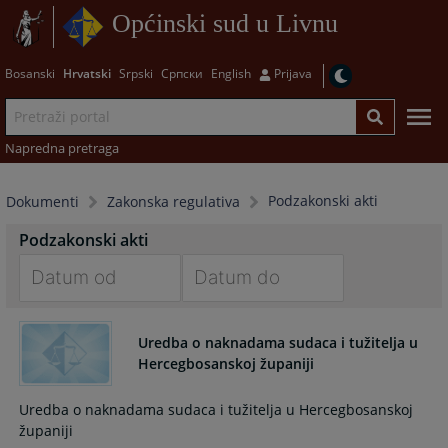
Općinski sud u Livnu
Bosanski
Hrvatski
Srpski
Српски
English
Prijava
Napredna pretraga
Podzakonski akti
Dokumenti
Zakonska regulativa
Podzakonski akti
Navigate
Navigate
forward
forward
Uredba o naknadama sudaca i tužitelja u
to
to
Hercegbosanskoj županiji
interact
interact
with
with
Uredba o naknadama sudaca i tužitelja u Hercegbosanskoj
the
the
županiji
calendar
calendar