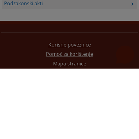
Podzakonski akti
Korisne poveznice
Pomoć za korištenje
Mapa stranice
Pravila privatnosti
Redizajn web stranice je finansirala Evropska unija. Za njen sadržaj isključivo je odgovorno
Visoko sudsko i tužilačko vijeće BiH i ona ne odražava nužno stavove Evropske unije.