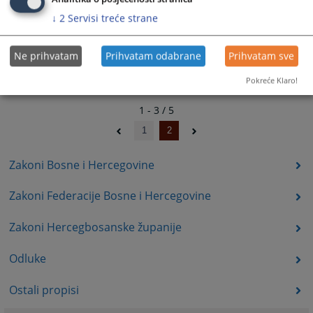
↓
2
Servisi treće strane
Ne prihvatam
Prihvatam odabrane
Prihvatam sve
Pokreće Klaro!
1 - 3 / 5
1
2
Zakoni Bosne i Hercegovine
Zakoni Federacije Bosne i Hercegovine
Zakoni Hercegbosanske županije
Odluke
Ostali propisi