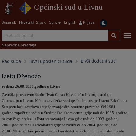
Općinski sud u Livnu
Bosanski
Hrvatski
Srpski
Српски
English
Prijava
Napredna pretraga
Bivši dodatni suci
Rad suda
Bivši uposlenici suda
Izeta Džendžo
rođena 26.09.1955.godine u Livnu
Završila je osnovnu školu "Ivan Goran Kovačić" u Livnu, a srednju
Gimnaziju u Livnu. Nakon završetka srednje škole upisuje Pravni Fakultet u
Sarajevu koji završava i stječe zvanje diplomirane pravnice. Od 1984.
godine započinje raditi u Srednjoškolskom centru gdje radi do 1985. godine,
nakon čega prelazi u Font stanovanja Livno gdje radi do 1993. godine.
2001. godine radi u advokaturi gdje se zadržava do 2004. godine, a od
21.06.2004. godine počinje raditi kao dodatna sutkinja u Općinskom sudu