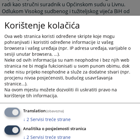
radi kao stručni suradnik u Općinskom sudu u Livnu.
Odlukom Visokog sudbenog i tužiteljskog vijeća BiH od
18.12.2013. godine imenovan je za dodatnog suca u
Korištenje kolačića
Općinskom sudu u Livnu otkada obavlja tu dužnost.
Odlukom VSTV BiH od 19.10.2023. godine imenovan je
Ova web stranica koristi određene skripte koje mogu
sucem Kantonalnog suda u Livnu.
pohranjivati i koristiti određene informacije iz vašeg
browsera i vašeg uređaja (npr. IP adresa uređaja, varijable o
1990
PREGLEDA
sesiji unutar browsera, ...).
Neke od ovih informacija su nam neophodne i bez njih web
stranica ne bi mogla fukcionisati u svom punom obimu, dok
neke nisu prijeko neophodne a služe za dodatne stvari (npr.
procjenu nivoa posjećenosti, budućeg usavršavanja
stranice...).
Na ovom mjestu možete dozvoliti ili uskratiti pravo na
korištenje tih informacija.
MARTINA BAKOVIĆ
Translation
(obavezna)
rođena 11.12.1984. godine u Bugojnu
↓
2
Servisi treće strane
Odlukom Visokog sudbenog i tužiteljskog vijeća BiH od 18.12.2014.
Analitika o posjećenosti stranica
godine imenovana je za dodatnu sutkinju u Općinskom sudu u Livnu.
↓
2
Servisi treće strane
Odlukom VSTV-a od 10.05.2022. godine izabrana je za redovnog suca