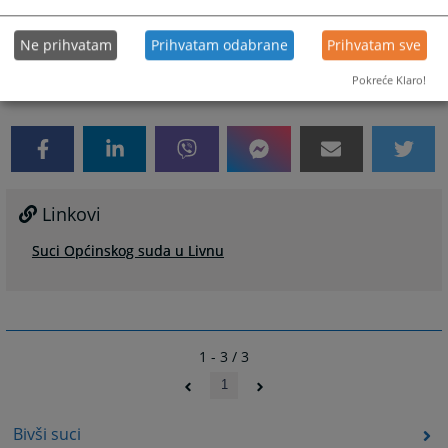
Općinskog suda u Livnu te je na dužnost stupila 16.06.2022. godine.
Ne prihvatam
Prihvatam odabrane
Prihvatam sve
1968
PREGLEDA
Pokreće Klaro!
Linkovi
Suci Općinskog suda u Livnu
1 - 3 / 3
1
Bivši suci