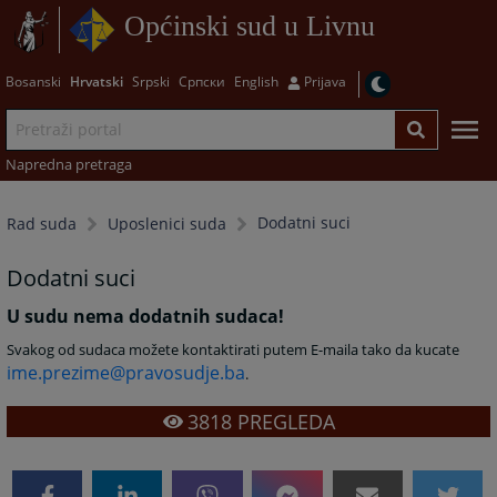
Općinski sud u Livnu
Bosanski
Hrvatski
Srpski
Српски
English
Prijava
Napredna pretraga
Dodatni suci
Rad suda
Uposlenici suda
Dodatni suci
U sudu nema dodatnih sudaca!
Svakog od sudaca možete kontaktirati putem E-maila tako da kucate
ime.prezime@pravosudje.ba
.
3818
PREGLEDA