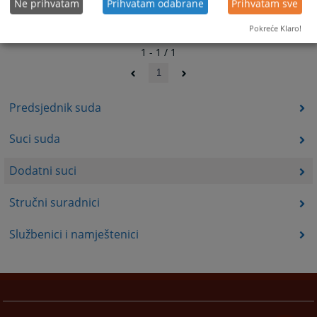
Ne prihvatam
Prihvatam odabrane
Prihvatam sve
Pokreće Klaro!
1 - 1 / 1
1
Predsjednik suda
Suci suda
Dodatni suci
Stručni suradnici
Službenici i namještenici