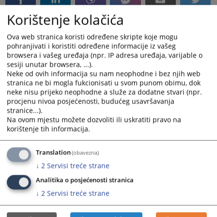
Korištenje kolačića
Linkovi
Ova web stranica koristi određene skripte koje mogu
pohranjivati i koristiti određene informacije iz vašeg
Prijava financijskog izvješća
browsera i vašeg uređaja (npr. IP adresa uređaja, varijable o
sesiji unutar browsera, ...).
Neke od ovih informacija su nam neophodne i bez njih web
stranica ne bi mogla fukcionisati u svom punom obimu, dok
neke nisu prijeko neophodne a služe za dodatne stvari (npr.
procjenu nivoa posjećenosti, budućeg usavršavanja
stranice...).
Na ovom mjestu možete dozvoliti ili uskratiti pravo na
korištenje tih informacija.
Translation
(obavezna)
↓
2
Servisi treće strane
Analitika o posjećenosti stranica
↓
2
Servisi treće strane