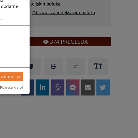
la
tuiteljskih odluka
a dodatne
Obrazac za indeksaciju odluka
.
374
PREGLEDA
hvatam sve
Pokreće Klaro!