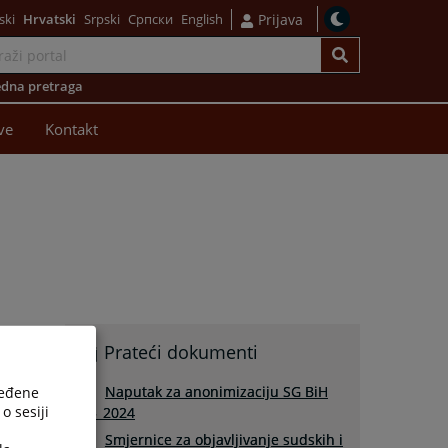
ski
Hrvatski
Srpski
Српски
English
Prijava
dna pretraga
ve
Kontakt
Prateći dokumenti
Naputak za anonimizaciju SG BiH
ređene
o sesiji
25_2024
Smjernice za objavljivanje sudskih i