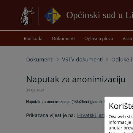
Općinski sud u L
Rad suda
Dokumenti
Oglasna ploča
Vaša 
Dokumenti
VSTV dokumenti
Odluke i
Naputak za anonimizaciju
29.02.2024.
Naputak za anonimizaciju ("Službeni glasnik Bosne i Hercegov
Korišt
Prikazana vijest je na
:
Hrvatski jezik
Ova web stra
informacije 
unutar brows