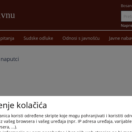
Bosan
ivnu
Idi
na
Napre
sadržaj
pitanja
Sudske odluke
Odnosi s javnošću
Javne naba
 naputci
ine", broj 25/2024)
enje kolačića
nica koristi određene skripte koje mogu pohranjivati i koristiti od
iz vašeg browsera i vašeg uređaja (npr. IP adresa uređaja, varijable 
era, ...).