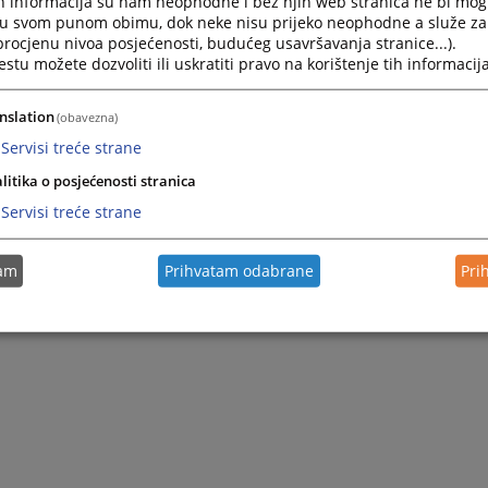
h informacija su nam neophodne i bez njih web stranica ne bi mog
i u svom punom obimu, dok neke nisu prijeko neophodne a služe z
 procjenu nivoa posjećenosti, budućeg usavršavanja stranice...).
tu možete dozvoliti ili uskratiti pravo na korištenje tih informacija
nslation
(obavezna)
Servisi treće strane
litika o posjećenosti stranica
Servisi treće strane
tam
Prihvatam odabrane
Pri