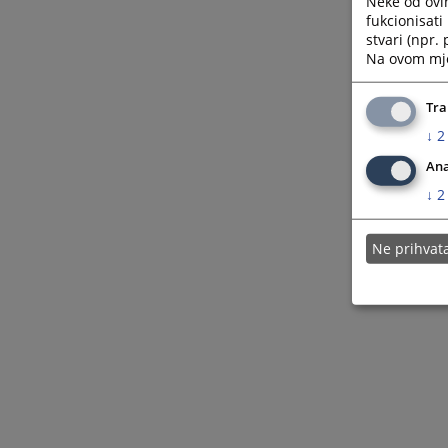
Neke od ovi
fukcionisat
stvari (npr.
Na ovom mjes
Tra
↓
2
Ana
↓
2
Ne prihva