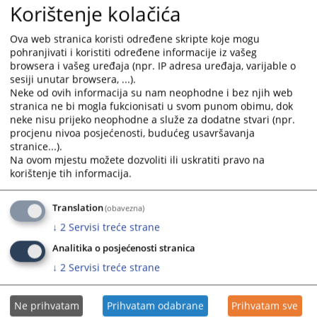
Korištenje kolačića
("Službeni glasnik Bosne i Hercegovine", broj 59/2022).
Ova web stranica koristi određene skripte koje mogu
Prikazana vijest je na
:
Hrvatski jezik
pohranjivati i koristiti određene informacije iz vašeg
browsera i vašeg uređaja (npr. IP adresa uređaja, varijable o
Prateći dokumenti
sesiji unutar browsera, ...).
Neke od ovih informacija su nam neophodne i bez njih web
Zakon o javnim nabavama pročišćeni tekst
stranica ne bi mogla fukcionisati u svom punom obimu, dok
Zakon o izmjenama i dopunama Zakona o javnim
neke nisu prijeko neophodne a služe za dodatne stvari (npr.
nabavama SG BiH 59_2022
procjenu nivoa posjećenosti, budućeg usavršavanja
stranice...).
Zakon o javnim nabavama SG BiH 39_2014
Na ovom mjestu možete dozvoliti ili uskratiti pravo na
korištenje tih informacija.
316
PREGLEDA
Translation
(obavezna)
↓
2
Servisi treće strane
Analitika o posjećenosti stranica
↓
2
Servisi treće strane
Ne prihvatam
Prihvatam odabrane
Prihvatam sve