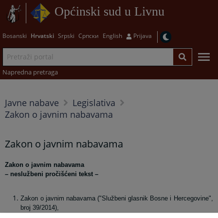
Općinski sud u Livnu
Bosanski
Hrvatski
Srpski
Српски
English
Prijava
Napredna pretraga
Javne nabave
Legislativa
Zakon o javnim nabavama
Zakon o javnim nabavama
Zakon o javnim nabavama
– neslužbeni pročišćeni tekst –
Zakon o javnim nabavama ("Službeni glasnik Bosne i Hercegovine",
broj 39/2014),
Zakon o izmjenama i dopunama Zakona o javnim nabavama