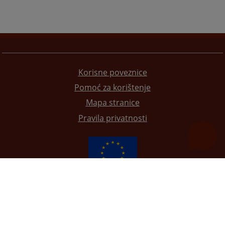
Korisne poveznice
Pomoć za korištenje
Mapa stranice
Pravila privatnosti
Redizajn web stranice je finansirala Evropska unija. Za njen sadržaj isključivo je odgovorno
Visoko sudsko i tužilačko vijeće BiH i ona ne odražava nužno stavove Evropske unije.