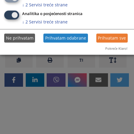
↓
2
Servisi treće strane
Sve zahtjeve za medijska obraćanja možete uputiti na broj
Analitika o posjećenosti stranica
telefona 034/200-314.
↓
2
Servisi treće strane
Prikazana vijest je na
:
Hrvatski jezik
Ne prihvatam
Prihvatam odabrane
Prihvatam sve
591
PREGLEDA
Pokreće Klaro!