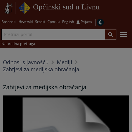
Općinski sud u Livnu
Bosanski
Hrvatski
Srpski
Српски
English
Prijava
Napredna pretraga
Odnosi s javnošću
Mediji
Zahtjevi za medijska obraćanja
Zahtjevi za medijska obraćanja