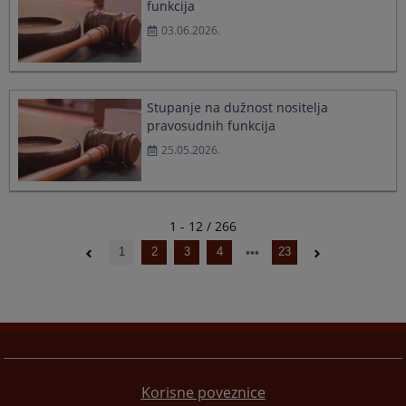
funkcija
03.06.2026.
Stupanje na dužnost nositelja
pravosudnih funkcija
25.05.2026.
1 - 12 / 266
1
2
3
4
23
Korisne poveznice