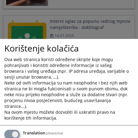
Interni oglas za popunu radnog mjesta
namještenika - daktilograf
14.07.2026.
Korištenje kolačića
Ova web stranica koristi određene skripte koje mogu
pohranjivati i koristiti određene informacije iz vašeg
browsera i vašeg uređaja (npr. IP adresa uređaja, varijable o
Rješenje o pokretanju prethodnog
sesiji unutar browsera, ...).
postupka - 68 0 St 087099 26 St
Neke od ovih informacija su nam neophodne i bez njih web
stranica ne bi mogla fukcionisati u svom punom obimu, dok
06.07.2026.
neke nisu prijeko neophodne a služe za dodatne stvari (npr.
procjenu nivoa posjećenosti, budućeg usavršavanja
stranice...).
Na ovom mjestu možete dozvoliti ili uskratiti pravo na
Javni poziv za izražavanje interesa
korištenje tih informacija.
23.06.2026.
Translation
(obavezna)