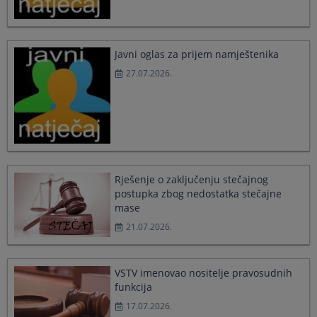
a
a
date.
date.
Press
Press
the
the
Javni oglas za prijem namještenika
question
question
27.07.2026.
mark
mark
key
key
to
to
get
get
the
the
keyboard
keyboard
shortcuts
shortcuts
for
for
Rješenje o zaključenju stečajnog
changing
changing
postupka zbog nedostatka stečajne
dates.
dates.
mase
21.07.2026.
VSTV imenovao nositelje pravosudnih
funkcija
17.07.2026.