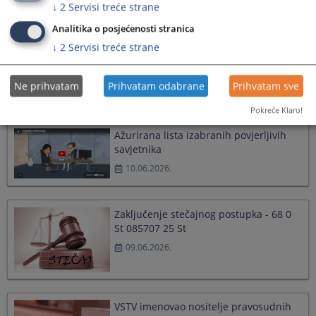
↓
2
Servisi treće strane
Javni oglas za prijem namještenika
Analitika o posjećenosti stranica
11.06.2026.
↓
2
Servisi treće strane
Ne prihvatam
Prihvatam odabrane
Prihvatam sve
Pokreće Klaro!
Ažurirana lista izabranih povjerljivih
savjetnika
10.06.2026.
Zaključenje stečajnog postupka - 68 0
St 085707 25 St
09.06.2026.
VSTV imenovao nositelje pravosudnih