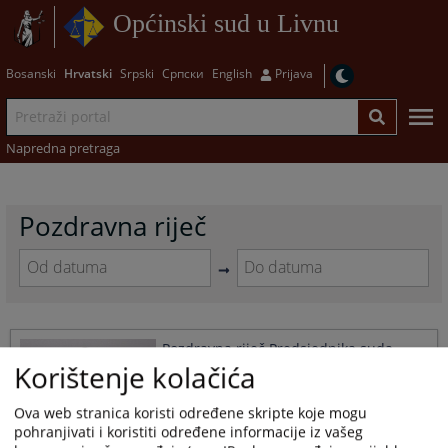
Općinski sud u Livnu
Bosanski
Hrvatski
Srpski
Српски
English
Prijava
Napredna pretraga
Pozdravna riječ
Navigate
Navigate
forward
forward
to
to
Pozdravna riječ Predsjednika suda
interact
interact
Korištenje kolačića
with
with
25.08.2010.
the
the
calendar
calendar
Ova web stranica koristi određene skripte koje mogu
and
and
pohranjivati i koristiti određene informacije iz vašeg
select
select