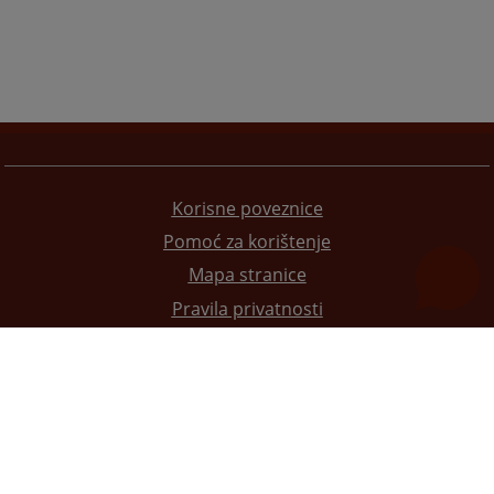
Korisne poveznice
Pomoć za korištenje
Mapa stranice
Pravila privatnosti
Redizajn web stranice je finansirala Evropska unija. Za njen sadržaj isključivo je odgovorno
Visoko sudsko i tužilačko vijeće BiH i ona ne odražava nužno stavove Evropske unije.