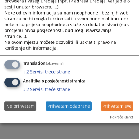
browsera i vašeg uređaja (npr. IP adresa uređaja, varijable o
a
a
sesiji unutar browsera, ...).
date.
date.
Neke od ovih informacija su nam neophodne i bez njih web
1 - 1 / 1
Press
Press
stranica ne bi mogla fukcionisati u svom punom obimu, dok
the
the
1
neke nisu prijeko neophodne a služe za dodatne stvari (npr.
question
question
procjenu nivoa posjećenosti, budućeg usavršavanja
mark
mark
stranice...).
key
key
Na ovom mjestu možete dozvoliti ili uskratiti pravo na
to
to
korištenje tih informacija.
get
get
the
the
Translation
(obavezna)
keyboard
keyboard
shortcuts
shortcuts
↓
2
Servisi treće strane
for
for
Analitika o posjećenosti stranica
changing
changing
dates.
dates.
↓
2
Servisi treće strane
Ne prihvatam
Prihvatam odabrane
Prihvatam sve
Pokreće Klaro!