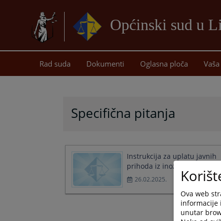
Općinski sud u L
Rad suda
Dokumenti
Oglasna ploča
Vaša 
Specifična pitanja
Instrukcija za uplatu javnih
prihoda iz inozemstva
Korišt
26.02.2025.
Ova web stra
informacije 
unutar brows