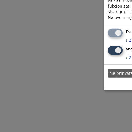
Neke od ovi
fukcionisat
stvari (npr.
Na ovom mjes
Tra
↓
2
Ana
↓
2
Ne prihva