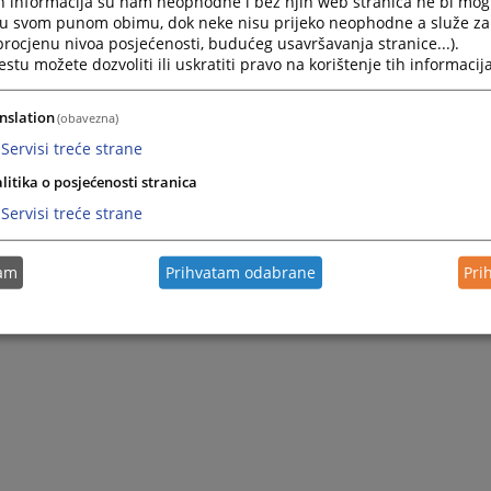
h informacija su nam neophodne i bez njih web stranica ne bi mog
Press
i u svom punom obimu, dok neke nisu prijeko neophodne a služe z
the
 procjenu nivoa posjećenosti, budućeg usavršavanja stranice...).
question
tu možete dozvoliti ili uskratiti pravo na korištenje tih informacija
mark
key
nslation
(obavezna)
to
get
Servisi treće strane
the
litika o posjećenosti stranica
keyboard
shortcuts
Servisi treće strane
for
changing
dates.
tam
Prihvatam odabrane
Pri