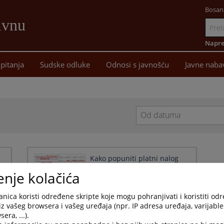
Bosan
ivnu
Idi
na
Napre
sadržaj
pitanja
Sudske odluke
Odnosi s javnošću
Javne naba
Navigate
forward
to
interact
Kako popuniti platni nalog
with
(uplatnicu)?
enje kolačića
the
24.07.2023.
calendar
and
nica koristi određene skripte koje mogu pohranjivati i koristiti od
select
iz vašeg browsera i vašeg uređaja (npr. IP adresa uređaja, varijable 
a
era, ...).
1 - 2 / 2
1
date.