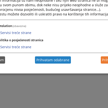
h informacija su nam neophodne i bez njih web stranica ne bi mog
Press
i u svom punom obimu, dok neke nisu prijeko neophodne a služe z
e
Medijacija
the
 procjenu nivoa posjećenosti, budućeg usavršavanja stranice...).
25.05.2010.
question
tu možete dozvoliti ili uskratiti pravo na korištenje tih informacija
mark
key
nslation
(obavezna)
to
get
Servisi treće strane
1 - 6 / 6
1
the
litika o posjećenosti stranica
keyboard
shortcuts
Servisi treće strane
for
changing
dates.
tam
Prihvatam odabrane
Pri