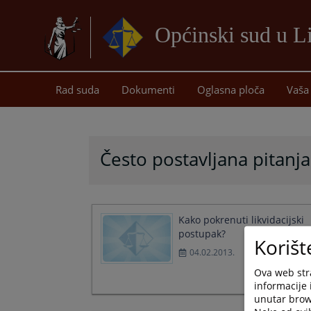
Općinski sud u L
Rad suda
Dokumenti
Oglasna ploča
Vaša 
Često postavljana pitanja
Kako pokrenuti likvidacijski
postupak?
Korišt
04.02.2013.
Ova web stra
informacije 
unutar brows