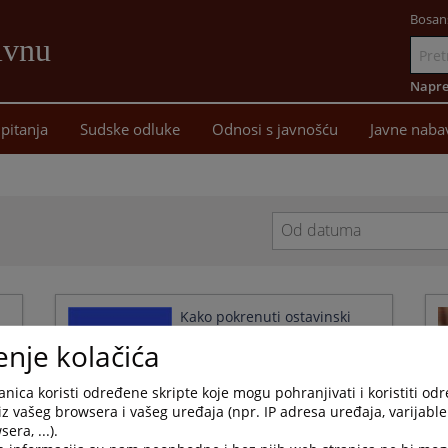
Bosan
ivnu
Idi
na
Napre
sadržaj
pitanja
Sudske odluke
Odnosi s javnošću
Javne naba
Navigate
forward
to
interact
Kako pokrenuti ostavinski
with
postupak?
enje kolačića
the
27.05.2010.
calendar
and
nica koristi određene skripte koje mogu pohranjivati i koristiti od
select
iz vašeg browsera i vašeg uređaja (npr. IP adresa uređaja, varijable 
a
era, ...).
date.