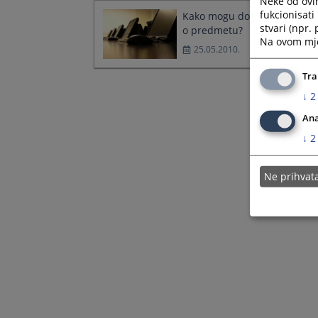
Neke od ovi
fukcionisat
Kako mogu dobiti informacij
stvari (npr.
o predmetu?
Na ovom mjes
25.05.2010.
Tra
↓
2
Ana
↓
2
Ne prihva