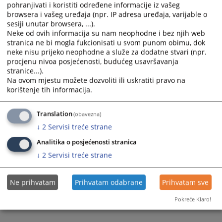
Prikazana vijest je na
:
Hrvatski jezik
pohranjivati i koristiti određene informacije iz vašeg
browsera i vašeg uređaja (npr. IP adresa uređaja, varijable o
Prateći dokumenti
sesiji unutar browsera, ...).
Neke od ovih informacija su nam neophodne i bez njih web
Vodic za ostvarivanje prava pristupa informacijama
stranica ne bi mogla fukcionisati u svom punom obimu, dok
neke nisu prijeko neophodne a služe za dodatne stvari (npr.
procjenu nivoa posjećenosti, budućeg usavršavanja
stranice...).
288
PREGLEDA
Na ovom mjestu možete dozvoliti ili uskratiti pravo na
korištenje tih informacija.
Translation
(obavezna)
↓
2
Servisi treće strane
Analitika o posjećenosti stranica
↓
2
Servisi treće strane
Ne prihvatam
Prihvatam odabrane
Prihvatam sve
Pokreće Klaro!