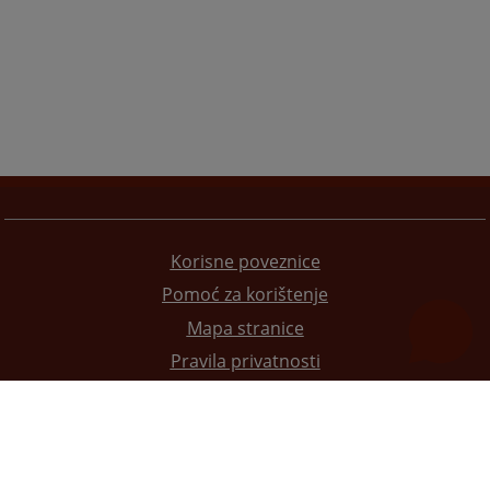
Korisne poveznice
Pomoć za korištenje
Mapa stranice
Pravila privatnosti
Redizajn web stranice je finansirala Evropska unija. Za njen sadržaj isključivo je odgovorno