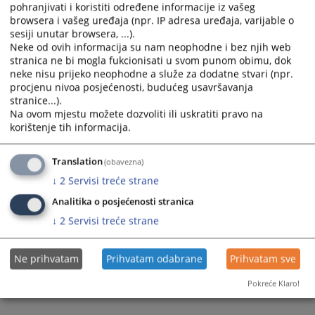
Prikazana vijest je na
:
Hrvatski jezik
pohranjivati i koristiti određene informacije iz vašeg
browsera i vašeg uređaja (npr. IP adresa uređaja, varijable o
Prateći dokumenti
sesiji unutar browsera, ...).
Neke od ovih informacija su nam neophodne i bez njih web
Plan integriteta OSLivno za period 2021-2025
stranica ne bi mogla fukcionisati u svom punom obimu, dok
neke nisu prijeko neophodne a služe za dodatne stvari (npr.
procjenu nivoa posjećenosti, budućeg usavršavanja
stranice...).
683
PREGLEDA
Na ovom mjestu možete dozvoliti ili uskratiti pravo na
korištenje tih informacija.
Translation
(obavezna)
↓
2
Servisi treće strane
Analitika o posjećenosti stranica
↓
2
Servisi treće strane
Ne prihvatam
Prihvatam odabrane
Prihvatam sve
Pokreće Klaro!