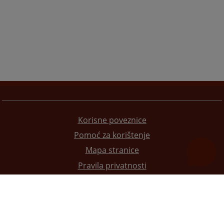
Korisne poveznice
Pomoć za korištenje
Mapa stranice
Pravila privatnosti
Redizajn web stranice je finansirala Evropska unija. Za njen sadržaj isključivo je odgovorno